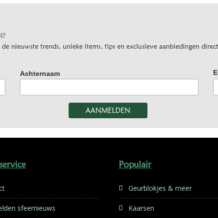
l?
e nieuwste trends, unieke items, tips en exclusieve aanbiedingen direct
E
Achternaam
service
Populair
ct
Geurblokjes & meer
lden sfeernieuws
Kaarsen