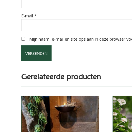
E-mail
*
Mijn naam, e-mail en site opslaan in deze browser voo
A
l
Gerelateerde producten
t
e
r
n
a
t
i
v