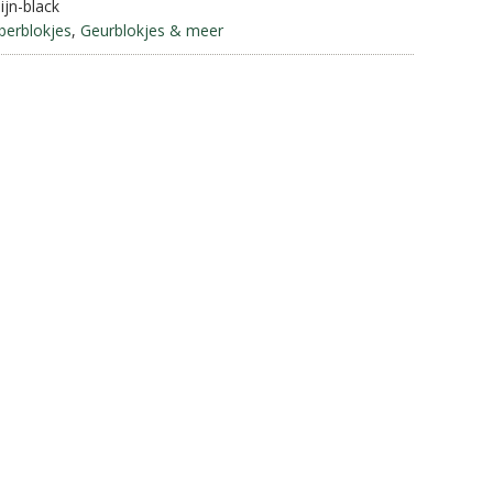
ijn-black
a
berblokjes
,
Geurblokjes & meer
t
i
v
e
: