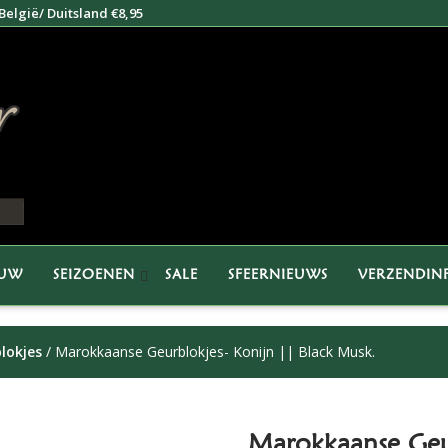
elgië/ Duitsland €8,95
EUW
SEIZOENEN
SALE
SFEERNIEUWS
VERZENDIN
lokjes
/ Marokkaanse Geurblokjes- Konijn || Black Musk.
Marokkaanse Geur