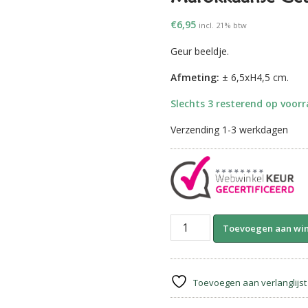
€
6,95
incl. 21% btw
Geur beeldje.
Afmeting:
± 6,5xH4,5 cm.
Slechts 3 resterend op voor
Verzending 1-3 werkdagen
Marokkaanse
Toevoegen aan wi
Geurblokjes-
Konijn
||
Black
Toevoegen aan verlanglijst
Musk.