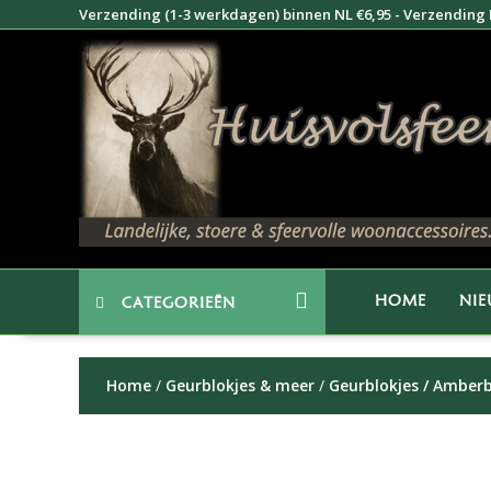
Doorgaan
Verzending (1-3 werkdagen) binnen NL €6,95 - Verzending B
naar
inhoud
HOME
NI
CATEGORIEËN
Home
/
Geurblokjes & meer
/
Geurblokjes / Amberb