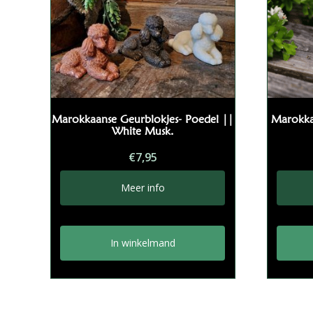
e
:
Marokkaanse Geurblokjes- Poedel ||
Marokka
White Musk.
€
7,95
Meer info
In winkelmand