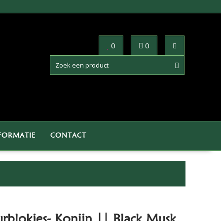
0
0
FORMATIE
CONTACT
blokjes- Konijn || Black Musk.