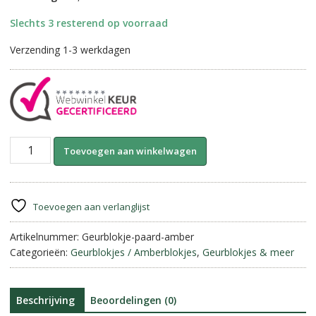
Slechts 3 resterend op voorraad
Verzending 1-3 werkdagen
Marokkaanse
A
Toevoegen aan winkelwagen
Geurblokjes-
l
Paard
t
||
e
Amber.
r
Toevoegen aan verlanglijst
aantal
n
Artikelnummer:
Geurblokje-paard-amber
a
Categorieën:
Geurblokjes / Amberblokjes
,
Geurblokjes & meer
t
i
v
e
Beschrijving
Beoordelingen (0)
: