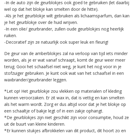
-In de auto zijn de geurblokjes ook goed te gebruiken (let daarbij
wel op dat het blokje kan smelten door de hitte).
-Als je het geurblokje wilt gebruiken als lichaamsparfum, dan kan
je het geurblokje over de huid wrijven.
-In een olie/ geurbrander, zullen oude geurblokjes nog heerlijk
ruiken.
-Decoratief zijn ze natuurlijk ook super leuk en fleurig!
De geur van de amberblokjes zal na verloop van tijd iets minder
worden, als je er wat vanaf schraapt, komt de geur weer meer
terug. Gooi het schaafsel niet weg, je kunt het nog voor in je
stofzuiger gebruiken. Je kunt ook wat van het schaafsel in een
waxbrander/geurbrander leggen.
*Let op! Het geurblokje zou vlekken op materialen of kleding
kunnen veroorzaken. Er zit wax in, dat is vettig en kan smelten
als het warm wordt. Zorg er dus altijd voor dat je het blokje op
een schaaltje of bakje legt of in een zakje ophangt.
*De geurblokjes zijn niet geschikt zijn voor consumptie, houd ze
uit de buurt van kleine kinderen.
*Er kunnen stukjes afbrokkelen van dit product, dit hoort zo en