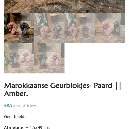
Marokkaanse Geurblokjes- Paard ||
Amber.
€
9,95
incl. 21% btw
Geur beeldje.
Afmeting:
± 6,5xH9 cm.