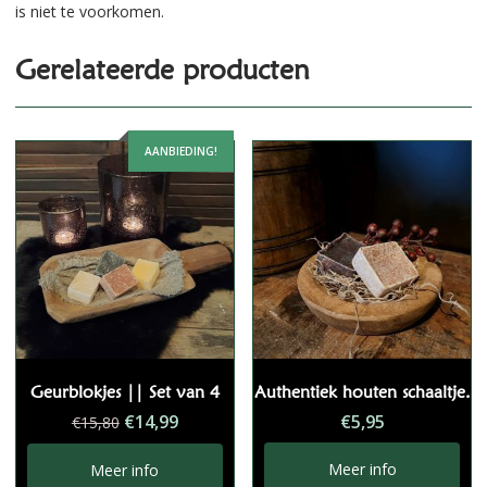
is niet te voorkomen.
Gerelateerde producten
AANBIEDING!
Geurblokjes || Set van 4
Authentiek houten schaaltje.
Oorspronkelijke
Huidige
€
14,99
€
5,95
€
15,80
prijs
prijs
was:
is:
Meer info
Meer info