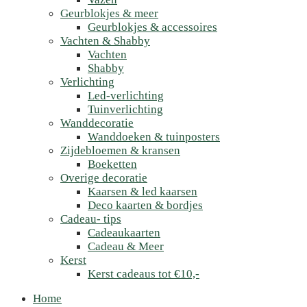
Geurblokjes & meer
Geurblokjes & accessoires
Vachten & Shabby
Vachten
Shabby
Verlichting
Led-verlichting
Tuinverlichting
Wanddecoratie
Wanddoeken & tuinposters
Zijdebloemen & kransen
Boeketten
Overige decoratie
Kaarsen & led kaarsen
Deco kaarten & bordjes
Cadeau- tips
Cadeaukaarten
Cadeau & Meer
Kerst
Kerst cadeaus tot €10,-
Home