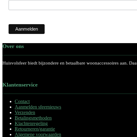
Over ons
Huisvolsfeer
biedt bijzondere en betaalbare woonaccessoires aan. Daar
Klantenservice
Contact
Aanmelden sfeernieuws
Verzenden
Betalingsmethoden
Klachtenregeling
Retourneren/garantie
Algemene voorwaarden