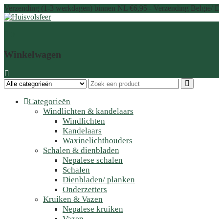
Doorgaan
Verzending (1-3 werkdagen) binnen NL €6,95 - Verzending België/ D
naar
inhoud
0
0
Winkelwagen
Categorieën
Windlichten & kandelaars
Windlichten
Kandelaars
Waxinelichthouders
Schalen & dienbladen
Nepalese schalen
Schalen
Dienbladen/ planken
Onderzetters
Kruiken & Vazen
Nepalese kruiken
Vazen