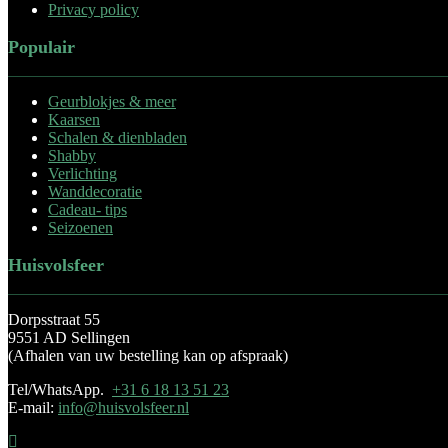
Privacy policy
Populair
Geurblokjes & meer
Kaarsen
Schalen & dienbladen
Shabby
Verlichting
Wanddecoratie
Cadeau- tips
Seizoenen
Huisvolsfeer
Dorpsstraat 55
9551 AD Sellingen
(Afhalen van uw bestelling kan op afspraak)
Tel/WhatsApp.
+31 6 18 13 51 23
E-mail:
info@huisvolsfeer.nl