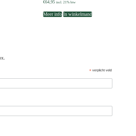
€
64,95
incl. 21% btw
Meer info
In winkelmand
ox.
*
verplicht veld