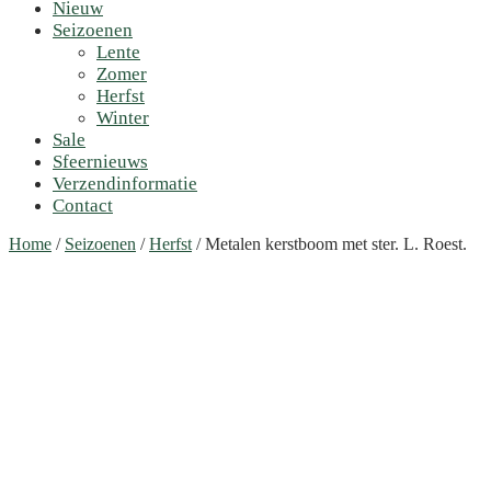
Nieuw
Seizoenen
Lente
Zomer
Herfst
Winter
Sale
Sfeernieuws
Verzendinformatie
Contact
Home
/
Seizoenen
/
Herfst
/ Metalen kerstboom met ster. L. Roest.