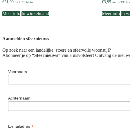
€
21,99
€
3,95
incl. 21% btw
incl. 21% bt
Meer info
In winkelmand
Meer info
In w
Aanmelden sfeernieuws
Op zoek naar een landelijke, stoere en sfeervolle woonstijl?
Abonneer je op
“Sfeernieuws”
van Huisvolsfeer! Ontvang de nieuwste
Voornaam
Achternaam
*
E-mailadres