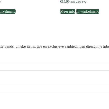
€
15,95
w
incl. 21% btw
inkelmand
Meer info
In winkelmand
 trends, unieke items, tips en exclusieve aanbiedingen direct in je inb