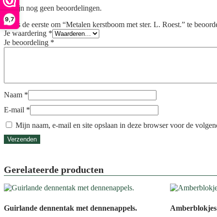
Er zijn nog geen beoordelingen.
9,7
Wees de eerste om “Metalen kerstboom met ster. L. Roest.” te beoord
Je waardering
*
Je beoordeling
*
Naam
*
E-mail
*
Mijn naam, e-mail en site opslaan in deze browser voor de volgend
Gerelateerde producten
Guirlande dennentak met dennenappels.
Amberblokjes