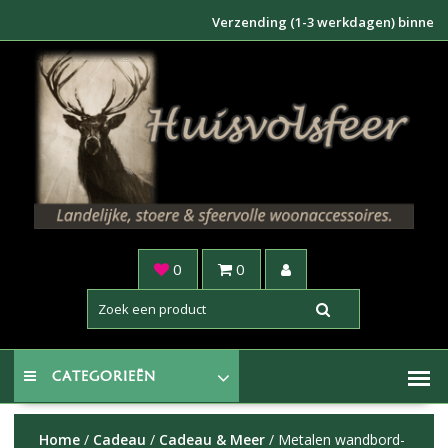
Doorgaan
Verzending (1-3 werkdagen) binnen NL €6,
naar
inhoud
0
0
CATEGORIEËN
Home
/
Cadeau
/
Cadeau & Meer
/ Metalen wandbord-