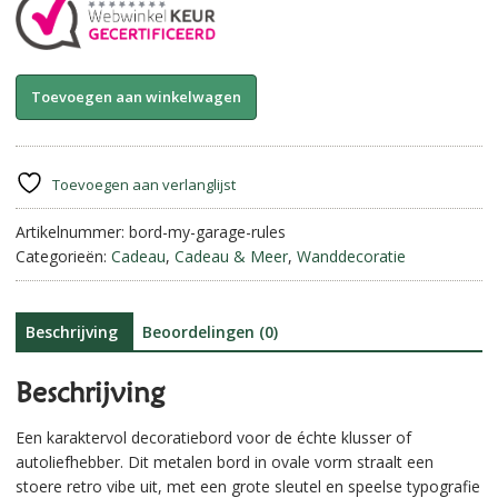
Metalen
A
Toevoegen aan winkelwagen
wandbord-
l
"My
t
Garage,
e
My
r
Toevoegen aan verlanglijst
Rules"
n
||
Artikelnummer:
bord-my-garage-rules
a
20x25
Categorieën:
Cadeau
,
Cadeau & Meer
,
Wanddecoratie
t
cm
i
aantal
v
e
Beschrijving
Beoordelingen (0)
:
Beschrijving
Een karaktervol decoratiebord voor de échte klusser of
autoliefhebber. Dit metalen bord in ovale vorm straalt een
stoere retro vibe uit, met een grote sleutel en speelse typografie