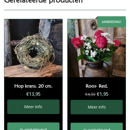
AANBIEDING!
Hop krans. 20 cm.
Roos- Red.
Oorspronkelij
Huidige
€
13,95
€
1,95
€
4,50
prijs
prijs
was:
is:
Meer info
Meer info
€4,50.
€1,95.
In winkelmand
In winkelmand