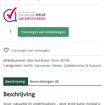
Mosbal
A
Toevoegen aan winkelwagen
–
l
Kunst
t
(ca.
e
Ø
r
Toevoegen aan verlanglijst
19
n
cm)
Artikelnummer:
Mos-bol-kunst-19cm-30144
a
aantal
Categorieën:
Herfst
,
Seizoenen
,
Winter
,
Zijdebloemen & kransen
t
i
v
e
Beschrijving
Beoordelingen (0)
:
Beschrijving
Stoer, natuurlijk én onderhoudsvrij – deze grote kunst mosbal is