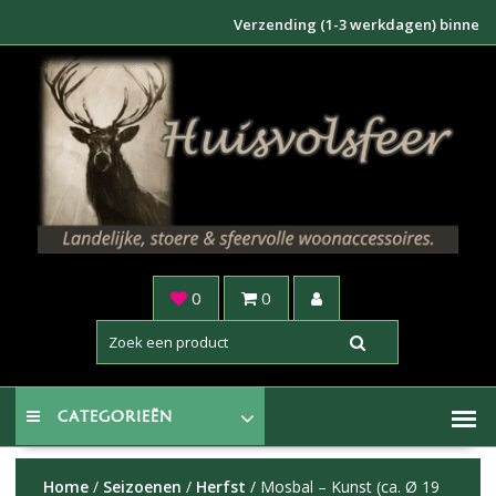
Doorgaan
Verzending (1-3 werkdagen) binnen NL €6,9
naar
inhoud
0
0
CATEGORIEËN
Home
/
Seizoenen
/
Herfst
/ Mosbal – Kunst (ca. Ø 19