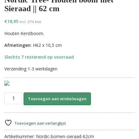
Sieraad || 62 cm
€
18,95
incl. 21% btw
Houten Kerstboom.
Afmetingen:
H62 x 10,5 cm
Slechts 7 resterend op voorraad
Verzending 1-3 werkdagen
Nordic
A
Toevoegen aan winkelwagen
Tree-
l
Houten
t
boom
e
met
r
Toevoegen aan verlanglijst
Sieraad
n
||
Artikelnummer:
Nordic-bomen-sieraad-62cm
a