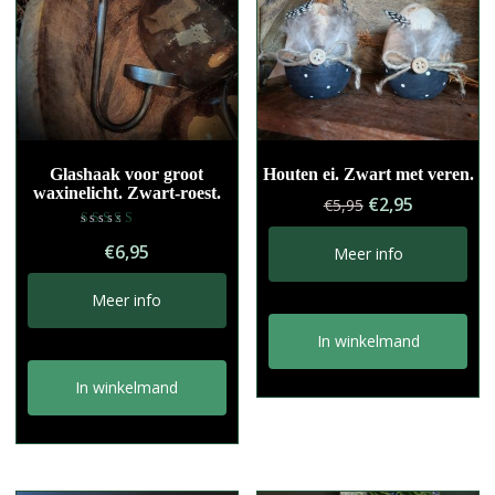
i
v
e
:
Glashaak voor groot
Houten ei. Zwart met veren.
waxinelicht. Zwart-roest.
Oorspronkelij
Huidige
€
2,95
€
5,95
prijs
prijs
Gewaardeerd
was:
is:
€
6,95
5.00
Meer info
uit 5
€5,95.
€2,95.
Meer info
In winkelmand
In winkelmand