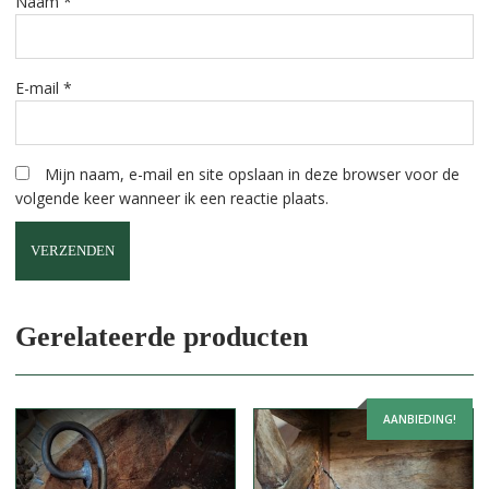
Naam
*
E-mail
*
Mijn naam, e-mail en site opslaan in deze browser voor de
volgende keer wanneer ik een reactie plaats.
A
l
Gerelateerde producten
t
e
r
AANBIEDING!
n
a
t