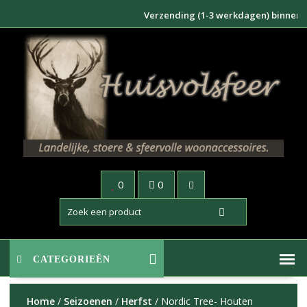
Doorgaan
Verzending (1-3 werkdagen) binnen NL €6
naar
inhoud
0
0
CATEGORIEËN
Home
/
Seizoenen
/
Herfst
/ Nordic Tree- Houten