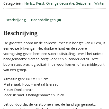
62
Categorieën:
Herfst
,
Kerst
,
Overige decoratie
,
Seizoenen
,
Winter
t
cm
i
aantal
v
e
Beschrijving
Beoordelingen (0)
:
Beschrijving
De grootste boom uit de collectie, met zijn hoogte van 62 cm, is
een echte blikvanger. Het donkere hout en de sobere
vormgeving geven hem een stoere uitstraling, terwijl het unieke
handgemaakte sieraad zorgt voor een bijzonder detail. Deze
boom staat prachtig solitair in de woonkamer, of als middelpunt
van een groep.
Afmetingen:
H62 x 10,5 cm
Materiaal:
Hout + metaal (sieraad)
Kleur:
Donkerbruin
Ieder sieraad is handgemaakt en uniek.
Let op: doordat de kerstbomen met de hand zijn gemaakt,