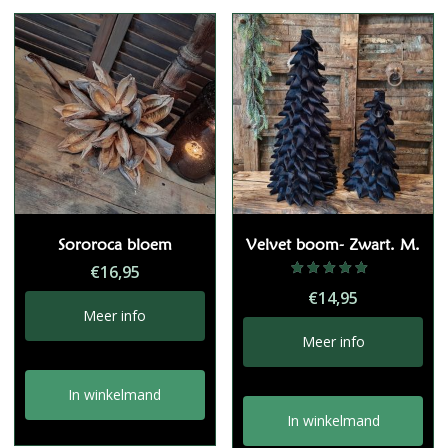
Sororoca bloem
Velvet boom- Zwart. M.
€
16,95
Gewaardeerd
€
14,95
5.00
uit 5
Meer info
Meer info
In winkelmand
In winkelmand