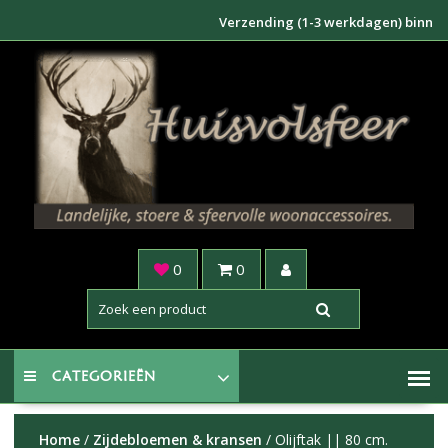
Doorgaan
Verzending (1-3 werkdagen) binnen NL €6
naar
inhoud
0
0
CATEGORIEËN
Home
/
Zijdebloemen & kransen
/ Olijftak || 80 cm.