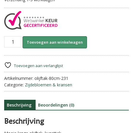
Olijftak
A
Toevoegen aan winkelwagen
||
l
80
t
cm.
e
aantal
r
Toevoegen aan verlanglijst
n
Artikelnummer:
olijftak-80cm-231
a
Categorie:
Zijdebloemen & kransen
t
i
v
e
Beschrijving
Beoordelingen (0)
:
Beschrijving