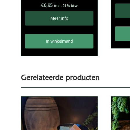
Gewaardeerd
€
6,95
incl. 21% btw
5.00
uit 5
Meer info
In winkelmand
Gerelateerde producten