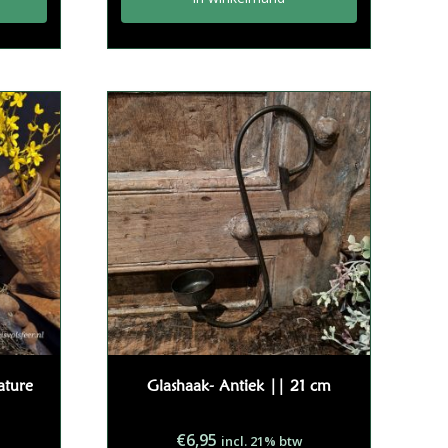
ature
Glashaak- Antiek || 21 cm
€
6,95
incl. 21% btw