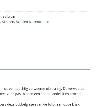
e
r
n
tjes-bruin
a
e
,
Schalen
,
Schalen & dienbladen
t
i
v
e
:
 met een prachtig verweerde uitstraling. De verweerde
heel goed past binnen een sober, landelijk en brocant
oals deze bubbelglazen van de foto, een oude kruik,