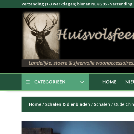
Doorgaan
Verzending (1-3 werkdagen) binnen NL €6,95 - Verzending B
naar
inhoud
CATEGORIEËN
HOME
NI
Home
/
Schalen & dienbladen
/
Schalen
/ Oude Chin