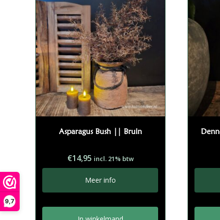
Asparagus Bush || Bruin
Denne
€
14,95
incl. 21% btw
Meer info
9,7
In winkelmand