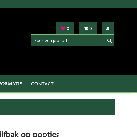
0
0
FORMATIE
CONTACT
jfbak op pootjes