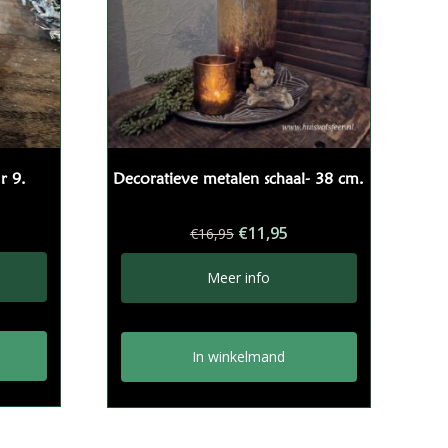
r 9.
Decoratieve metalen schaal- 38 cm.
Oorspronkelijke
Huidige
€
11,95
€
16,95
prijs
prijs
was:
is:
Meer info
€16,95.
€11,95.
In winkelmand