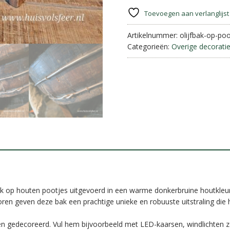
op
pootjes
Toevoegen aan verlanglijst
aantal
Artikelnummer:
olijfbak-op-poo
Categorieën:
Overige decorati
ak op houten pootjes uitgevoerd in een warme donkerbruine houtkleur
ren geven deze bak een prachtige unieke en robuuste uitstraling die 
n gedecoreerd. Vul hem bijvoorbeeld met LED-kaarsen, windlichten z