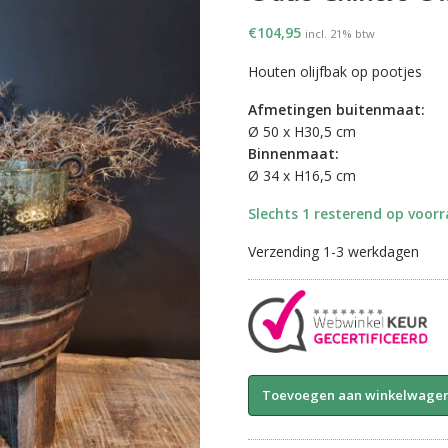
€
104,95
incl. 21% btw
Houten olijfbak op pootjes
Afmetingen buitenmaat:
Ø 50 x H30,5 cm
Binnenmaat:
Ø 34 x H16,5 cm
Slechts 1 resterend op voor
Verzending 1-3 werkdagen
Oude
Toevoegen aan winkelwage
Chinese
Olijfbak