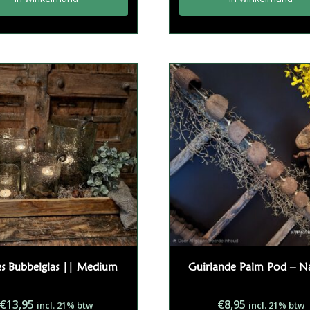
es Bubbelglas || Medium
Guirlande Palm Pod – N
€
13,95
€
8,95
incl. 21% btw
incl. 21% btw