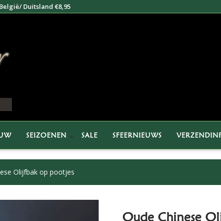
elgië/ Duitsland €8,95
EUW
SEIZOENEN
SALE
SFEERNIEUWS
VERZENDIN
ese Olijfbak op pootjes
Oude Chinese Oli