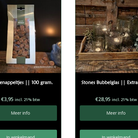
nappeltjes || 100 gram.
Stones Bubbelglas || Extra
€
3,95
€
28,95
incl. 21% btw
incl. 21% btw
Meer info
Meer info
In winkelmand
In winkelmand