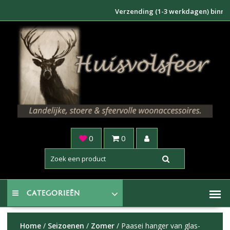
Doorgaan
Verzending (1-3 werkdagen) binnen NL €
naar
inhoud
0
0
CATEGORIEËN
Home
/
Seizoenen
/
Zomer
/ Paasei hanger van glas-