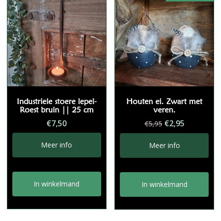
Industriele stoere lepel-
Houten ei. Zwart met
Roest bruin || 25 cm
veren.
Oorspronkelij
Huidige
€
7,50
€
2,95
€
5,95
prijs
prijs
was:
is:
Meer info
Meer info
€5,95.
€2,95.
In winkelmand
In winkelmand