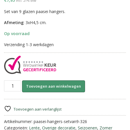
€
7,95
incl. 21% btw
Set van 9 glazen paasei hangers.
Afmeting
: 3xH4,5 cm.
Op voorraad
Verzending 1-3 werkdagen
Paasei
A
Toevoegen aan winkelwagen
hanger
l
van
t
glas-
e
Veren
r
Toevoegen aan verlanglijst
en
n
jute
Artikelnummer:
paasei-hangers-setvan9-326
a
touw
Categorieën:
Lente
,
Overige decoratie
,
Seizoenen
,
Zomer
t