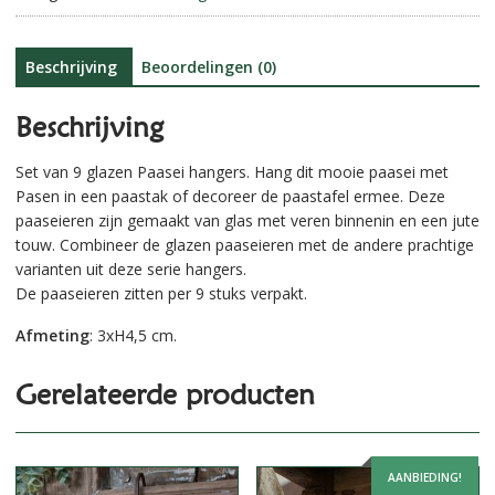
||
i
Set
v
van
e
Beschrijving
Beoordelingen (0)
9.
:
aantal
Beschrijving
Set van 9 glazen Paasei hangers. Hang dit mooie paasei met
Pasen in een paastak of decoreer de paastafel ermee. Deze
paaseieren zijn gemaakt van glas met veren binnenin en een jute
touw. Combineer de glazen paaseieren met de andere prachtige
varianten uit deze serie hangers.
De paaseieren zitten per 9 stuks verpakt.
Afmeting
: 3xH4,5 cm.
Gerelateerde producten
AANBIEDING!