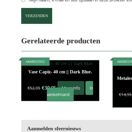
Gerelateerde producten
AANBIEDING!
AANBIEDI
Vase Capiz- 40 cm || Dark Blue.
Metalen
Oorspronkelijke
Huidige
€
39,95
€
52,95
Meer info
In
prijs
prijs
winkelmand
€
14,95
was:
is:
€52,95.
€39,95.
Aanmelden sfeernieuws