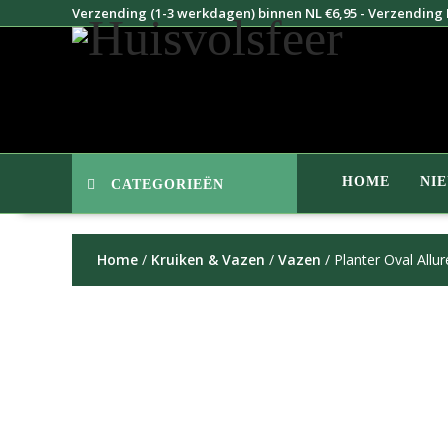
Doorgaan
Verzending (1-3 werkdagen) binnen NL €6,95 - Verzending B
naar
inhoud
HOME
NI
CATEGORIEËN
Home
/
Kruiken & Vazen
/
Vazen
/ Planter Oval Allu