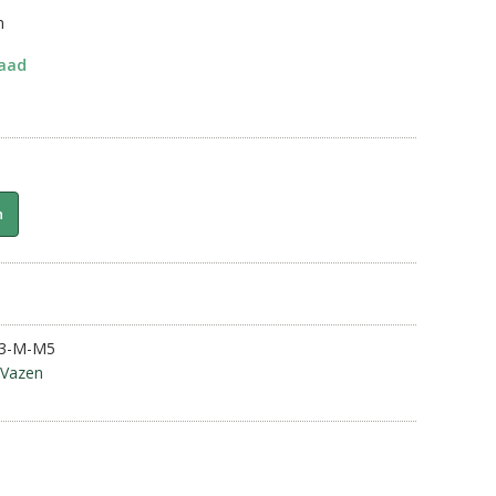
m
raad
n
33-M-M5
Vazen