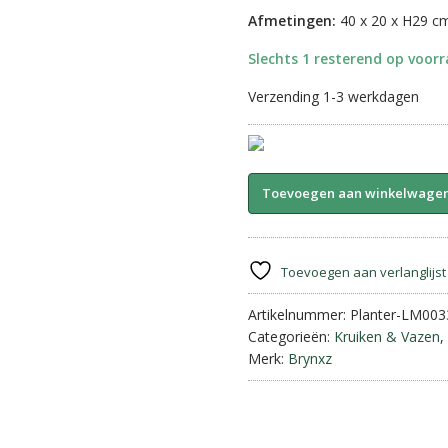
Afmetingen:
40 x 20 x H29 c
Slechts 1 resterend op voor
Verzending 1-3 werkdagen
Planter
Toevoegen aan winkelwage
Oval
Allure.
Stone
Black
Toevoegen aan verlanglijst
||
Brynxz.
Artikelnummer:
Planter-LM00
aantal
Categorieën:
Kruiken & Vazen
,
Merk:
Brynxz