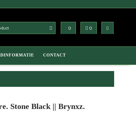
0
0
DINFORMATIE
CONTACT
re. Stone Black || Brynxz.