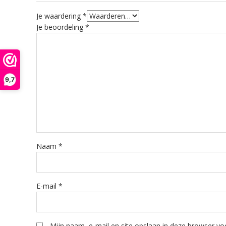
Je waardering
*
Je beoordeling
*
9,7
Naam
*
E-mail
*
Mijn naam, e-mail en site opslaan in deze browser voo