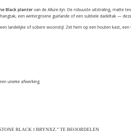
ne Black planter
van de Allure-lijn. De robuuste uitstraling, matte 
thangtak
, een wintergroene guirlande of een subtiele dadeltak — deze 
or een landelijke of sobere woonstijl. Zet hem op een houten kast, e
 een unieke afwerking.
STONE BLACK || BRYNXZ.” TE BEOORDELEN