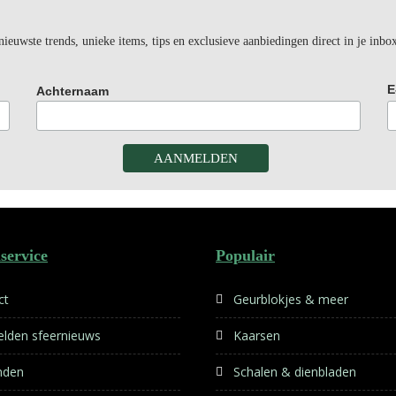
euwste trends, unieke items, tips en exclusieve aanbiedingen direct in je inbo
E
Achternaam
service
Populair
ct
Geurblokjes & meer
lden sfeernieuws
Kaarsen
nden
Schalen & dienbladen