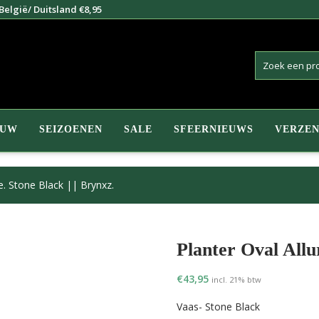
elgië/ Duitsland €8,95
EUW
SEIZOENEN
SALE
SFEERNIEUWS
VERZEN
re. Stone Black || Brynxz.
Planter Oval Allu
€
43,95
incl. 21% btw
Vaas- Stone Black