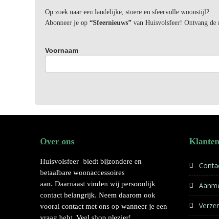
Op zoek naar een landelijke, stoere en sfeervolle woonstijl?
Abonneer je op
“Sfeernieuws”
van Huisvolsfeer! Ontvang de ni
Voornaam
Over ons
Klanten
Huisvolsfeer
biedt bijzondere en
Conta
betaalbare woonaccessoires
aan. Daarnaast vinden wij persoonlijk
Aanme
contact belangrijk. Neem daarom ook
Verze
vooral contact met ons op wanneer je een
vraag hebt. Veel shop plezier!