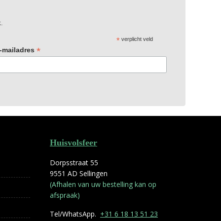
x.
*
verplicht veld
*
-mailadres
Huisvolsfeer
Dorpsstraat 55
9551 AD Sellingen
(Afhalen van uw bestelling kan op
afspraak)
Tel/WhatsApp.
+31 6 18 13 51 23