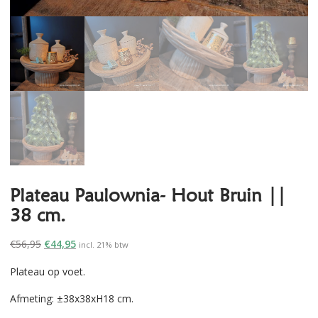
Plateau Paulownia- Hout Bruin ||
38 cm.
Oorspronkelijke
Huidige
€
56,95
€
44,95
incl. 21% btw
prijs
prijs
Plateau op voet.
was:
is:
€56,95.
€44,95.
Afmeting:
±38x38xH18 cm.