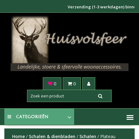
Doorgaan
Verzending (1-3 werkdagen) binnen NL €6
naar
inhoud
0
0
CATEGORIEËN
Home
/
Schalen & dienbladen
/
Schalen
/ Plateau