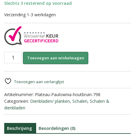
Slechts 3 resterend op voorraad
Verzending 1-3 werkdagen
Plateau
A
Toevoegen aan winkelwagen
Paulownia-
l
Hout
t
Bruin
e
||
r
Toevoegen aan verlanglijst
38
n
cm.
Artikelnummer:
Plateau-Paulownia-houtbruin-798
a
aantal
Categorieën:
Dienbladen/ planken
,
Schalen
,
Schalen &
t
dienbladen
i
v
e
:
Beschrijving
Beoordelingen (0)