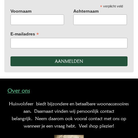
*
verplicht veld
Voornaam
Achternaam
*
E-mailadres
Over ons
Huisvolsfeer
biedt bijzondere en betaalbare woonaccessoires
aan. Daarnaast vinden wij persoonlijk contact
belangrijk. Neem daarom ook vooral contact met ons op
wanneer je een vraag hebt. Veel shop plezier!