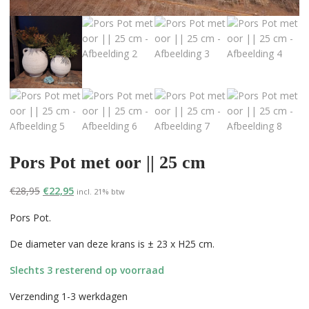
Pors Pot met oor || 25 cm
Oorspronkelijke
Huidige
€
28,95
€
22,95
incl. 21% btw
prijs
prijs
Pors Pot.
was:
is:
€28,95.
€22,95.
De diameter van deze krans is ± 23 x H25 cm.
Slechts 3 resterend op voorraad
Verzending 1-3 werkdagen