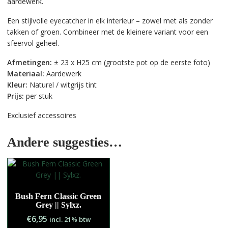
aardewerk.
Een stijlvolle eyecatcher in elk interieur – zowel met als zonder
takken of groen. Combineer met de kleinere variant voor een
sfeervol geheel.
Afmetingen:
± 23 x H25 cm (grootste pot op de eerste foto)
Materiaal:
Aardewerk
Kleur:
Naturel / witgrijs tint
Prijs:
per stuk
Exclusief accessoires
Andere suggesties…
Bush Fern Classic Green
Grey || Sylxz.
€
6,95
incl. 21% btw