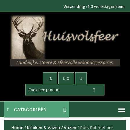
Doorgaan
Verzending (1-3 werkdagen) binnen NL 
naar
inhoud
0
0
CATEGORIEËN
Home
/
Kruiken & Vazen
/
Vazen
/ Pors Pot met oor