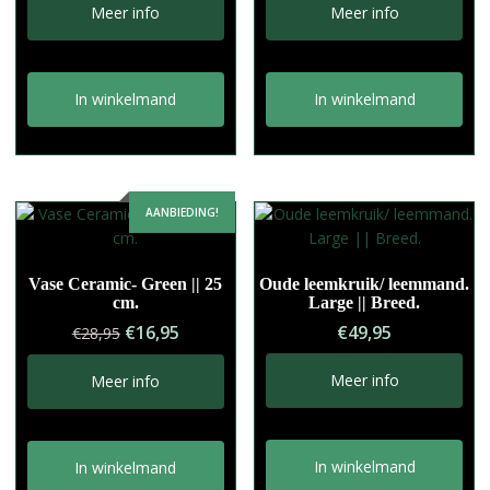
Meer info
Meer info
In winkelmand
In winkelmand
AANBIEDING!
Vase Ceramic- Green || 25
Oude leemkruik/ leemmand.
cm.
Large || Breed.
Oorspronkelijke
Huidige
€
16,95
€
49,95
€
28,95
prijs
prijs
was:
is:
Meer info
Meer info
€28,95.
€16,95.
In winkelmand
In winkelmand