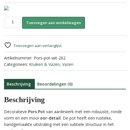
Pors
A
Toevoegen aan winkelwagen
Pot
l
met
t
oor
e
||
r
Toevoegen aan verlanglijst
25
n
cm
Artikelnummer:
Pors-pot-wit-262
a
aantal
Categorieën:
Kruiken & Vazen
,
Vazen
t
i
v
e
Beschrijving
Beoordelingen (0)
:
Beschrijving
Decoratieve
Pors Pot
van aardewerk met een robuuste, ronde
vorm en een mooi
oor-detail
. De pot heeft een rustieke,
handgemaakte uitstraling met een subtiele structuur in het