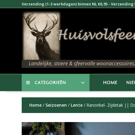
Doorgaan
Verzending (1-3 werkdagen) binnen NL €6,95 - Verzending B
naar
inhoud
CATEGORIEËN
HOME
NI
Home
/
Seizoenen
/
Lente
/ Ranonkel- Zijdetak || D