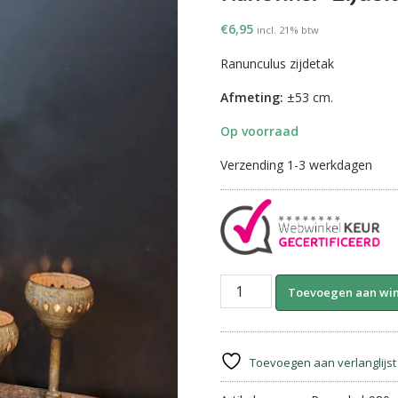
€
6,95
incl. 21% btw
Ranunculus zijdetak
Afmeting:
±53 cm.
Op voorraad
Verzending 1-3 werkdagen
Ranonkel-
Toevoegen aan wi
Zijdetak
||
Donker
Roze
Toevoegen aan verlanglijst
aantal