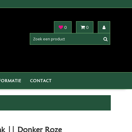
0
0
FORMATIE
CONTACT
ak || Donker Roze