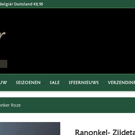
elgië/ Duitsland €8,95
EUW
SEIZOENEN
SALE
SFEERNIEUWS
VERZENDIN
onker Roze
Ranonkel- Zijdet