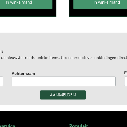
In winkelmand
In winkelmand
l?
e nieuwste trends, unieke items, tips en exclusieve aanbiedingen direct
E
Achternaam
service
Populair