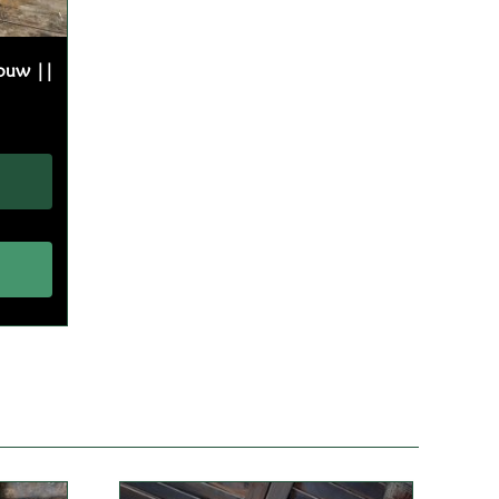
touw ||