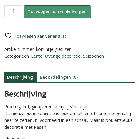
Konijntje
A
Toevoegen aan winkelwagen
van
l
gietijzer.
t
aantal
e
r
Toevoegen aan verlanglijst
n
Artikelnummer:
konijntje-gietijzer
a
Categorieën:
Lente
,
Overige decoratie
,
Seizoenen
t
i
v
e
Beschrijving
Beoordelingen (0)
:
Beschrijving
Prachtig, lief, gietijzeren konijntje/ haasje.
Dit nieuwsgierig konijntje is leuk om alleen of samen ergens bij
neer te zetten, bijvoorbeeld in een schaal. Maar is ook erg leuke
decoratie met Pasen.
Kleur; bruin.