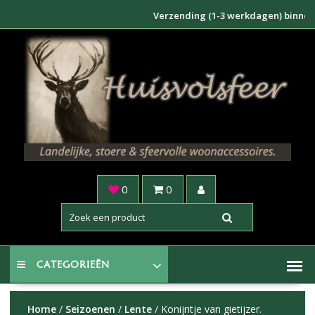
Doorgaan
Verzending (1-3 werkdagen) binnen NL €
naar
inhoud
0
0
CATEGORIEËN
Home
/
Seizoenen
/
Lente
/ Konijntje van gietijzer.