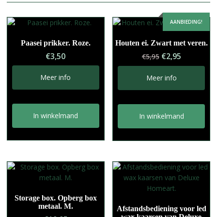
e
r
AANBIEDING!
n
a
Paasei prikker. Roze.
Houten ei. Zwart met veren.
t
Oorspronkelij
Huidige
i
€
3,50
€
2,95
€
5,95
prijs
prijs
v
was:
is:
e
Meer info
Meer info
€5,95.
€2,95.
:
In winkelmand
In winkelmand
Storage box. Opberg box
metaal. M.
Afstandsbediening voor led
wax kaarsen van Deluxe