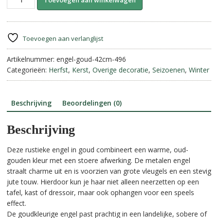
Toevoegen aan winkelwagen
Engel
l
Goud
t
||
e
42
r
Toevoegen aan verlanglijst
cm.
n
aantal
Artikelnummer:
engel-goud-42cm-496
a
Categorieën:
Herfst
,
Kerst
,
Overige decoratie
,
Seizoenen
,
Winter
t
i
v
e
Beschrijving
Beoordelingen (0)
:
Beschrijving
Deze rustieke engel in goud combineert een warme, oud-
gouden kleur met een stoere afwerking. De metalen engel
straalt charme uit en is voorzien van grote vleugels en een stevig
jute touw. Hierdoor kun je haar niet alleen neerzetten op een
tafel, kast of dressoir, maar ook ophangen voor een speels
effect.
De goudkleurige engel past prachtig in een landelijke, sobere of