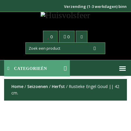
Doorgaan
Verzending (1-3 werkdagen) binnen NL
naar
inhoud
0
0
CATEGORIEËN
Home
/
Seizoenen
/
Herfst
/ Rustieke Engel Goud || 42
cm.