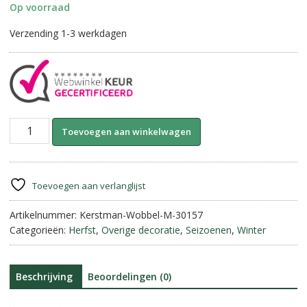
Op voorraad
Verzending 1-3 werkdagen
Stone
A
Toevoegen aan winkelwagen
Rustique-
l
Kerstman
t
Wobbel
e
||
r
Toevoegen aan verlanglijst
41
n
cm
Artikelnummer:
Kerstman-Wobbel-M-30157
a
aantal
Categorieën:
Herfst
,
Overige decoratie
,
Seizoenen
,
Winter
t
i
v
e
Beschrijving
Beoordelingen (0)
: