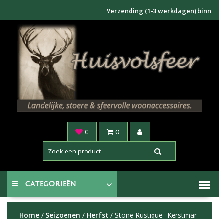
Doorgaan
Verzending (1-3 werkdagen) binnen NL €6
naar
inhoud
0
0
CATEGORIEËN
Home
/
Seizoenen
/
Herfst
/ Stone Rustique- Kerstman