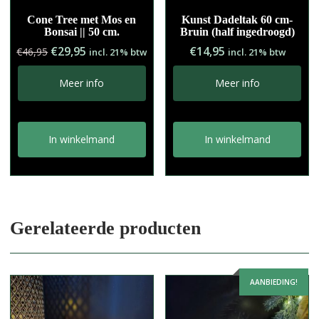
Cone Tree met Mos en
Kunst Dadeltak 60 cm-
Bonsai || 50 cm.
Bruin (half ingedroogd)
Oorspronkelijke
Huidige
€
29,95
€
14,95
€
46,95
incl. 21% btw
incl. 21% btw
prijs
prijs
was:
is:
Meer info
Meer info
€46,95.
€29,95.
In winkelmand
In winkelmand
Gerelateerde producten
AANBIEDING!