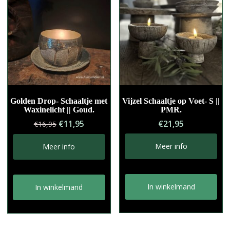
Golden Drop- Schaaltje met
Vijzel Schaaltje op Voet- S ||
Waxinelicht || Goud.
PMR.
Oorspronkelijke
Huidige
€
11,95
€
21,95
€
16,95
prijs
prijs
was:
is:
Meer info
Meer info
€16,95.
€11,95.
In winkelmand
In winkelmand