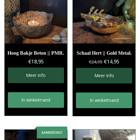
Hoog Bakje Beton || PMR.
Schaal Hert || Gold Metal.
Oorspronkelij
Huidige
€
18,95
€
14,95
€
24,95
prijs
prijs
was:
is:
Meer info
Meer info
€24,95.
€14,95.
In winkelmand
In winkelmand
AANBIEDING!