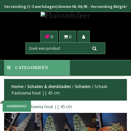
Doorgaan
Verzending (1-3 werkdagen) binnen NL €6,95 - Verzending België/
naar
Duitsland €8,95
inhoud
0
0
CATEGORIEËN
Home
/
Schalen & dienbladen
/
Schalen
/ Schaal-
Paulownia hout || 45 cm
AANBIEDING!