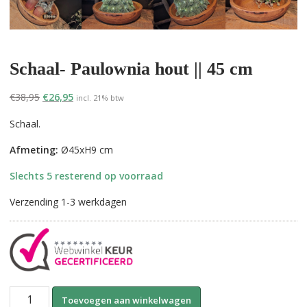
Schaal- Paulownia hout || 45 cm
Oorspronkelijke
Huidige
€
38,95
€
26,95
incl. 21% btw
prijs
prijs
Schaal.
was:
is:
€38,95.
€26,95.
Afmeting:
Ø45xH9 cm
Slechts 5 resterend op voorraad
Verzending 1-3 werkdagen
Schaal-
A
Toevoegen aan winkelwagen