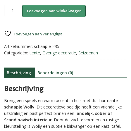
Schaapje
A
Toevoegen aan winkelwagen
Wolly
l
aantal
t
e
r
Toevoegen aan verlanglijst
n
Artikelnummer:
schaapje-235
a
Categorieën:
Lente
,
Overige decoratie
,
Seizoenen
t
i
v
e
Beschrijving
Beoordelingen (0)
:
Beschrijving
Breng een speels en warm accent in huis met dit charmante
schaapje Wolly
. Dit decoratieve beeldje heeft een vriendelijke
uitstraling en past perfect binnen een
landelijk, sober of
Scandinavisch interieur
. Door de zachte vormen en rustige
kleurstelling is Wolly een subtiele blikvanger op een kast, tafel,