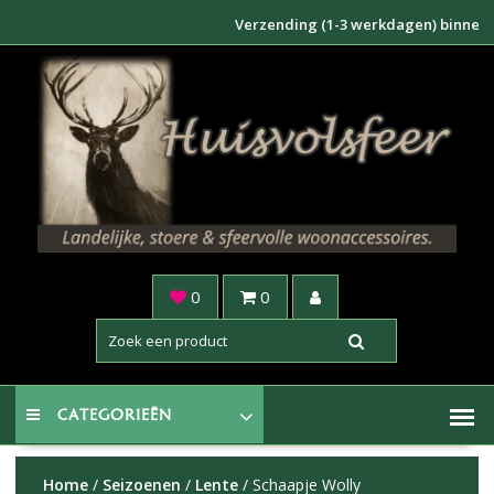
Doorgaan
Verzending (1-3 werkdagen) binnen NL €6,
naar
inhoud
0
0
CATEGORIEËN
Home
/
Seizoenen
/
Lente
/ Schaapje Wolly