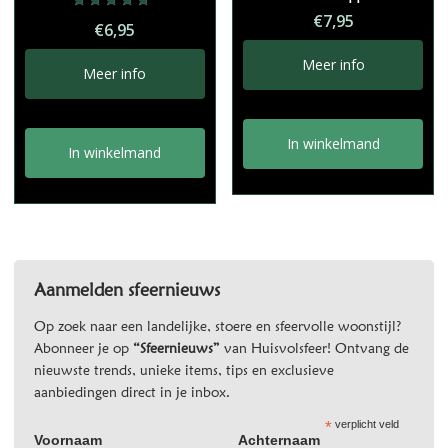
€
7,95
Gewaardeerd
€
6,95
5.00
uit 5
Meer info
Meer info
In winkelmand
In winkelmand
Aanmelden sfeernieuws
Op zoek naar een landelijke, stoere en sfeervolle woonstijl?
Abonneer je op
“Sfeernieuws”
van Huisvolsfeer! Ontvang de
nieuwste trends, unieke items, tips en exclusieve
aanbiedingen direct in je inbox.
*
verplicht veld
Voornaam
Achternaam