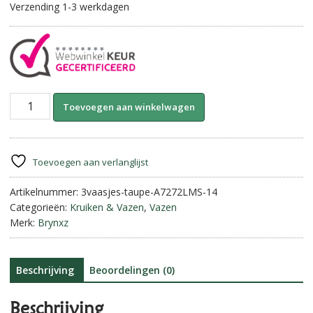
Verzending 1-3 werkdagen
Set
A
Toevoegen aan winkelwagen
of
l
3
t
Bottles
e
Leather
r
Toevoegen aan verlanglijst
Rope-
n
Majestic
Artikelnummer:
3vaasjes-taupe-A7272LMS-14
a
Taupe
Categorieën:
Kruiken & Vazen
,
Vazen
t
||
Merk:
Brynxz
i
Brynxz
v
aantal
e
:
Beschrijving
Beoordelingen (0)
Beschrijving