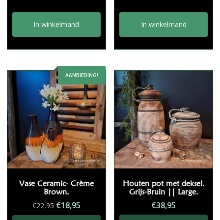
In winkelmand
In winkelmand
AANBIEDING!
Vase Ceramic- Crème
Houten pot met deksel.
Brown.
Grijs-Bruin || Large.
Oorspronkelijke
Huidige
€
18,95
€
38,95
€
22,95
prijs
prijs