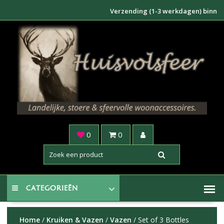
Doorgaan
Verzending (1-3 werkdagen) binnen NL €
naar
inhoud
0
0
CATEGORIEËN
Home
/
Kruiken & Vazen
/
Vazen
/ Set of 3 Bottles