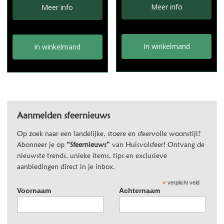
was:
is:
Meer info
Meer info
€22,95.
€18,95.
In winkelmand
In winkelmand
Aanmelden sfeernieuws
Op zoek naar een landelijke, stoere en sfeervolle woonstijl?
Abonneer je op
“Sfeernieuws”
van Huisvolsfeer! Ontvang de
nieuwste trends, unieke items, tips en exclusieve
aanbiedingen direct in je inbox.
*
verplicht veld
Voornaam
Achternaam