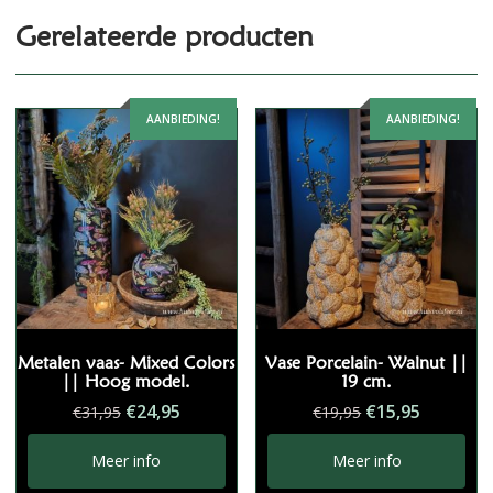
Gerelateerde producten
AANBIEDING!
AANBIEDING!
Metalen vaas- Mixed Colors
Vase Porcelain- Walnut ||
|| Hoog model.
19 cm.
Oorspronkelijke
Huidige
Oorspronkelij
Huidige
€
24,95
€
15,95
€
31,95
€
19,95
prijs
prijs
prijs
prijs
was:
is:
was:
is:
Meer info
Meer info
€31,95.
€24,95.
€19,95.
€15,95.