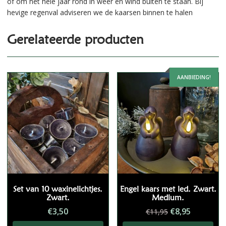
of om het hele jaar rond in weer en wind buiten te staan. Bij
hevige regenval adviseren we de kaarsen binnen te halen
Gerelateerde producten
AANBIEDING!
Set van 10 waxinelichtjes.
Engel kaars met led. Zwart.
Zwart.
Medium.
Oorspronkelij
Huidige
€
3,50
€
8,95
€
11,95
prijs
prijs