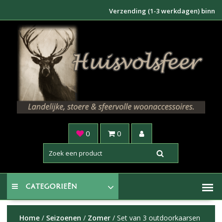
Doorgaan
Verzending (1-3 werkdagen) binnen NL €6
naar
inhoud
0
0
CATEGORIEËN
Home
/
Seizoenen
/
Zomer
/ Set van 3 outdoorkaarsen