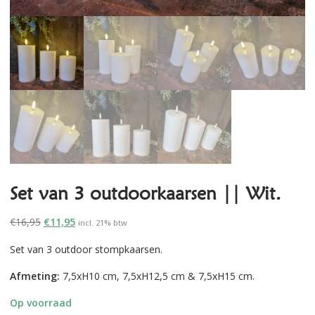
Set van 3 outdoorkaarsen || Wit.
Oorspronkelijke
Huidige
€
16,95
€
11,95
incl. 21% btw
prijs
prijs
Set van 3 outdoor stompkaarsen.
was:
is:
€16,95.
€11,95.
Afmeting:
7,5xH10 cm, 7,5xH12,5 cm & 7,5xH15 cm.
Op voorraad