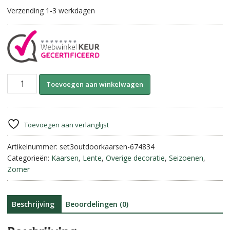
Verzending 1-3 werkdagen
Set
A
Toevoegen aan winkelwagen
van
l
3
t
outdoorkaarsen
e
||
r
Toevoegen aan verlanglijst
Wit.
n
aantal
Artikelnummer:
set3outdoorkaarsen-674834
a
Categorieën:
Kaarsen
,
Lente
,
Overige decoratie
,
Seizoenen
,
t
Zomer
i
v
e
:
Beschrijving
Beoordelingen (0)