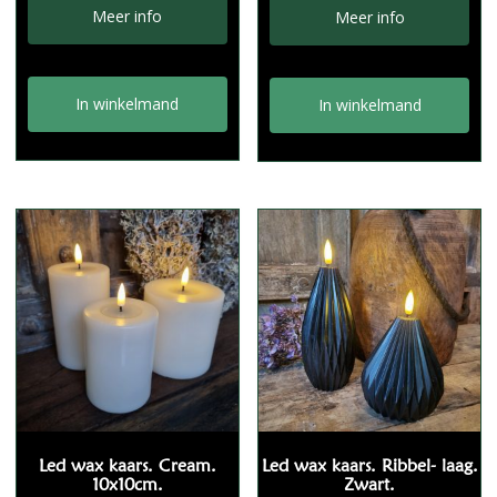
was:
is:
Meer info
Meer info
€11,95.
€8,95.
In winkelmand
In winkelmand
Led wax kaars. Cream.
Led wax kaars. Ribbel- laag.
10x10cm.
Zwart.