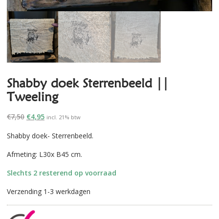
Shabby doek Sterrenbeeld ||
Tweeling
Oorspronkelijke
Huidige
€
7,50
€
4,95
incl. 21% btw
prijs
prijs
Shabby doek- Sterrenbeeld.
was:
is:
€7,50.
€4,95.
Afmeting: L30x B45 cm.
Slechts 2 resterend op voorraad
Verzending 1-3 werkdagen