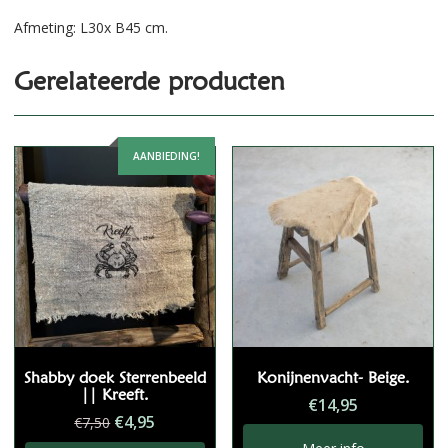
Afmeting: L30x B45 cm.
Gerelateerde producten
AANBIEDING!
Shabby doek Sterrenbeeld
Konijnenvacht- Beige.
|| Kreeft.
€
14,95
Oorspronkelijke
Huidige
€
4,95
€
7,50
prijs
prijs