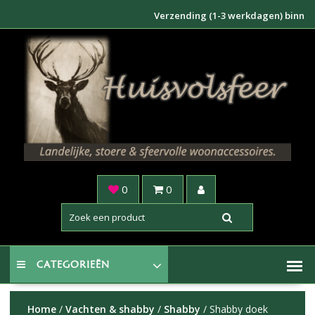
Doorgaan
Verzending (1-3 werkdagen) binnen NL €
naar
inhoud
0
0
CATEGORIEËN
Home
/
Vachten & shabby
/
Shabby
/ Shabby doek