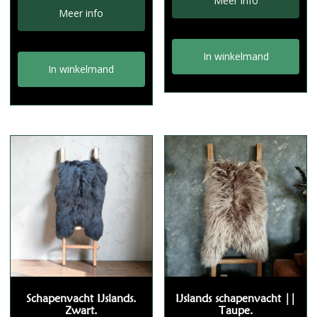
Meer info
was:
is:
Meer info
€7,50.
€4,95.
In winkelmand
In winkelmand
Schapenvacht IJslands.
IJslands schapenvacht ||
Zwart.
Taupe.