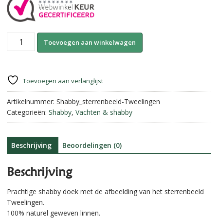
Shabby
A
Toevoegen aan winkelwagen
doek
l
Sterrenbeeld
t
||
e
Tweeling
r
Toevoegen aan verlanglijst
aantal
n
Artikelnummer:
Shabby_sterrenbeeld-Tweelingen
a
Categorieën:
Shabby
,
Vachten & shabby
t
i
v
e
Beschrijving
Beoordelingen (0)
:
Beschrijving
Prachtige shabby doek met de afbeelding van het sterrenbeeld
Tweelingen.
100% naturel geweven linnen.