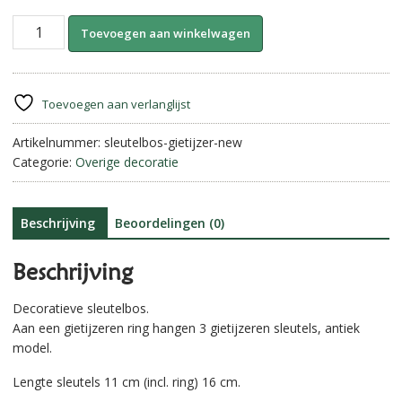
Sleutels.
A
Toevoegen aan winkelwagen
Gietijzer.
l
aantal
t
e
r
Toevoegen aan verlanglijst
n
Artikelnummer:
sleutelbos-gietijzer-new
a
Categorie:
Overige decoratie
t
i
v
e
Beschrijving
Beoordelingen (0)
:
Beschrijving
Decoratieve sleutelbos.
Aan een gietijzeren ring hangen 3 gietijzeren sleutels, antiek
model.
Lengte sleutels 11 cm (incl. ring) 16 cm.