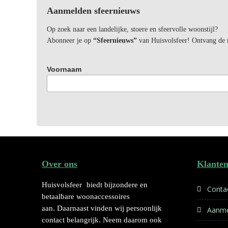
Aanmelden sfeernieuws
Op zoek naar een landelijke, stoere en sfeervolle woonstijl?
Abonneer je op
“Sfeernieuws”
van Huisvolsfeer! Ontvang de ni
Voornaam
Over ons
Klanten
Huisvolsfeer
biedt bijzondere en
Conta
betaalbare woonaccessoires
aan. Daarnaast vinden wij persoonlijk
Aanme
contact belangrijk. Neem daarom ook