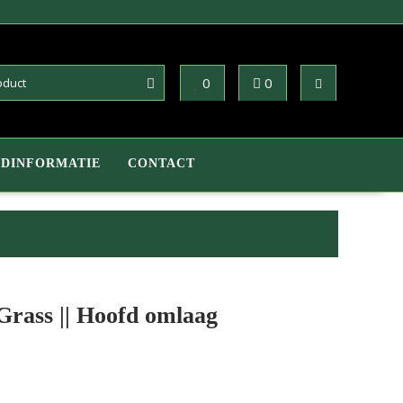
0
0
DINFORMATIE
CONTACT
Grass || Hoofd omlaag