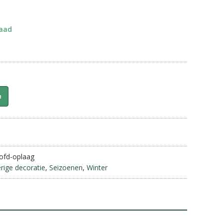
raad
n
ofd-oplaag
rige decoratie
,
Seizoenen
,
Winter