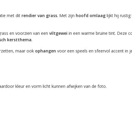
atie met dit
rendier van grass
. Met zijn
hoofd omlaag
lijkt hij rust
 grass en voorzien van een
viltgewei
in een warme bruine tint. Deze co
isch kerstthema
.
eerzetten, maar ook
ophangen
voor een speels en sfeervol accent in je
aardoor kleur en vorm licht kunnen afwijken van de foto.