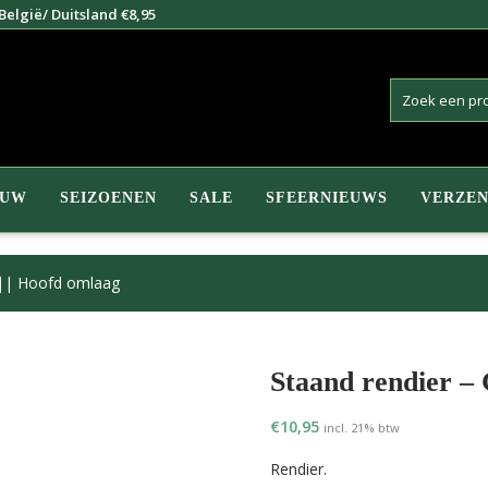
elgië/ Duitsland €8,95
EUW
SEIZOENEN
SALE
SFEERNIEUWS
VERZEN
 || Hoofd omlaag
Staand rendier – 
€
10,95
incl. 21% btw
Rendier.