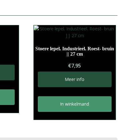
Stoere lepel. Industrieel. Roest- bruin
|| 27 cm
€
7,95
Meer info
In winkelmand