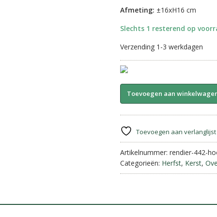
Afmeting:
±16xH16 cm
Slechts 1 resterend op voor
Verzending 1-3 werkdagen
Staand
Toevoegen aan winkelwage
rendier
-
Grass
||
Toevoegen aan verlanglijst
Hoofd
omlaag
Artikelnummer:
rendier-442-ho
aantal
Categorieën:
Herfst
,
Kerst
,
Ove