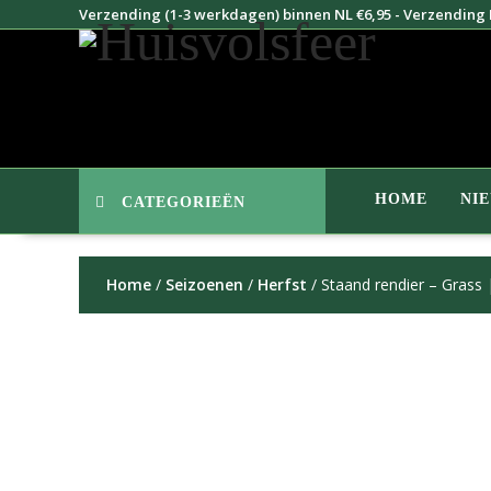
Doorgaan
Verzending (1-3 werkdagen) binnen NL €6,95 - Verzending B
naar
inhoud
HOME
NI
CATEGORIEËN
Home
/
Seizoenen
/
Herfst
/ Staand rendier – Grass