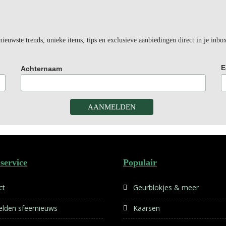
euwste trends, unieke items, tips en exclusieve aanbiedingen direct in je inbo
E
Achternaam
service
Populair
ct
Geurblokjes & meer
lden sfeernieuws
Kaarsen