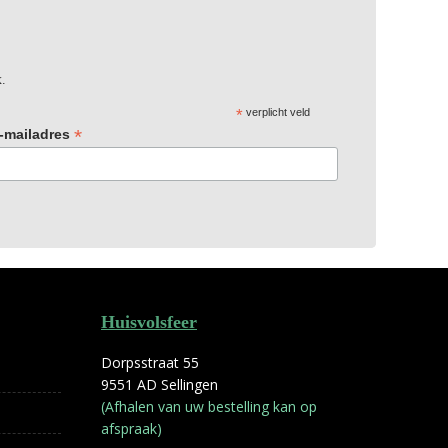
x.
*
verplicht veld
*
-mailadres
Huisvolsfeer
Dorpsstraat 55
9551 AD Sellingen
(Afhalen van uw bestelling kan op
afspraak)