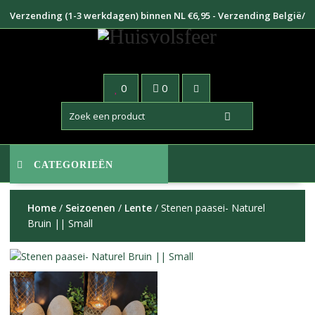
Doorgaan
Verzending (1-3 werkdagen) binnen NL €6,95 - Verzending België/
naar
Duitsland €8,95
inhoud
0
0
CATEGORIEËN
Home
/
Seizoenen
/
Lente
/ Stenen paasei- Naturel
Bruin || Small