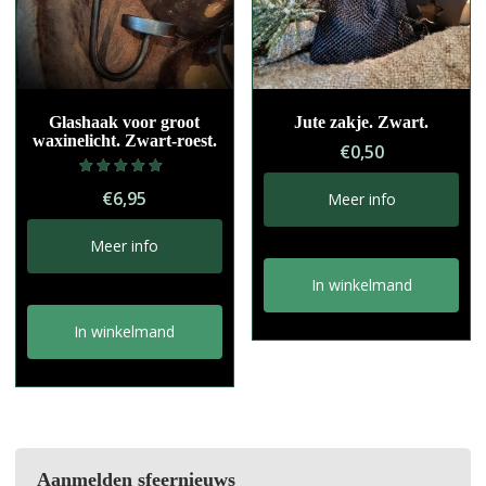
Glashaak voor groot
Jute zakje. Zwart.
waxinelicht. Zwart-roest.
€
0,50
Gewaardeerd
€
6,95
Meer info
5.00
uit 5
Meer info
In winkelmand
In winkelmand
Aanmelden sfeernieuws