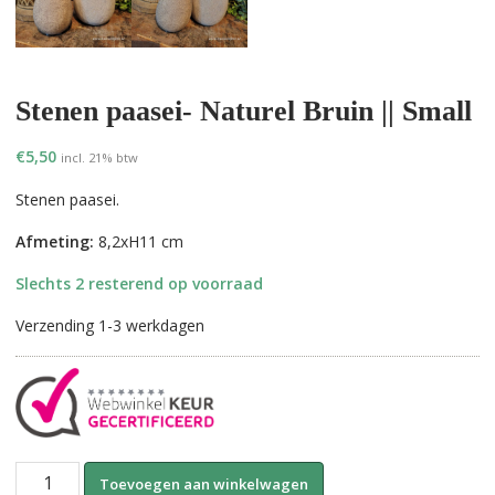
Stenen paasei- Naturel Bruin || Small
€
5,50
incl. 21% btw
Stenen paasei.
Afmeting:
8,2xH11 cm
Slechts 2 resterend op voorraad
Verzending 1-3 werkdagen
Stenen
A
Toevoegen aan winkelwagen