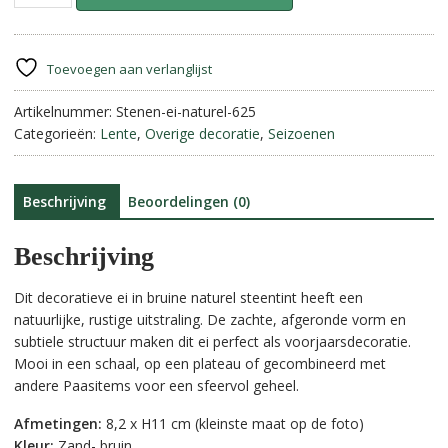
paasei-
l
Naturel
t
Bruin
e
||
r
Toevoegen aan verlanglijst
Small
n
aantal
Artikelnummer:
Stenen-ei-naturel-625
a
Categorieën:
Lente
,
Overige decoratie
,
Seizoenen
t
i
v
e
Beschrijving
Beoordelingen (0)
:
Beschrijving
Dit decoratieve ei in bruine naturel steentint heeft een
natuurlijke, rustige uitstraling. De zachte, afgeronde vorm en
subtiele structuur maken dit ei perfect als voorjaarsdecoratie.
Mooi in een schaal, op een plateau of gecombineerd met
andere Paasitems voor een sfeervol geheel.
Afmetingen:
8,2 x H11 cm (kleinste maat op de foto)
Kleur:
Zand- bruin