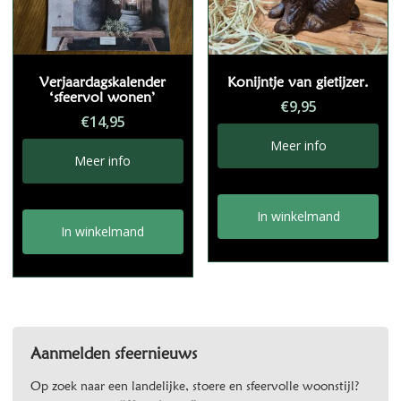
Verjaardagskalender
Konijntje van gietijzer.
‘sfeervol wonen’
€
9,95
€
14,95
Meer info
Meer info
In winkelmand
In winkelmand
Aanmelden sfeernieuws
Op zoek naar een landelijke, stoere en sfeervolle woonstijl?