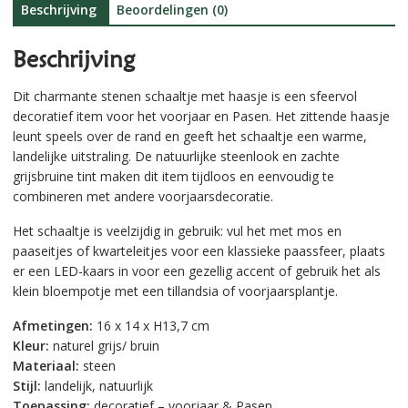
e
Beschrijving
Beoordelingen (0)
:
Beschrijving
Dit charmante stenen schaaltje met haasje is een sfeervol
decoratief item voor het voorjaar en Pasen. Het zittende haasje
leunt speels over de rand en geeft het schaaltje een warme,
landelijke uitstraling. De natuurlijke steenlook en zachte
grijsbruine tint maken dit item tijdloos en eenvoudig te
combineren met andere voorjaarsdecoratie.
Het schaaltje is veelzijdig in gebruik: vul het met mos en
paaseitjes of kwarteleitjes voor een klassieke paassfeer, plaats
er een LED-kaars in voor een gezellig accent of gebruik het als
klein bloempotje met een tillandsia of voorjaarsplantje.
Afmetingen:
16 x 14 x H13,7 cm
Kleur:
naturel grijs/ bruin
Materiaal:
steen
Stijl:
landelijk, natuurlijk
Toepassing:
decoratief – voorjaar & Pasen