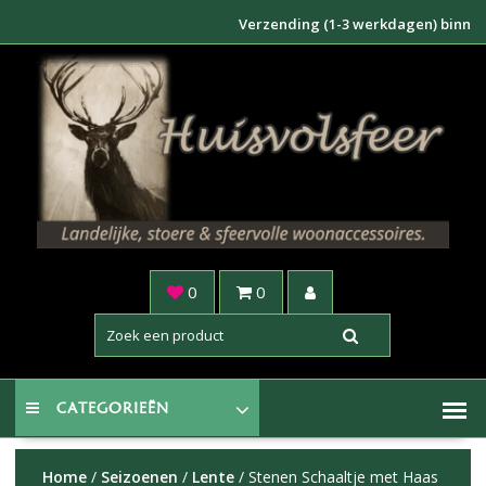
Doorgaan
Verzending (1-3 werkdagen) binnen NL €6
naar
inhoud
0
0
CATEGORIEËN
Home
/
Seizoenen
/
Lente
/ Stenen Schaaltje met Haas