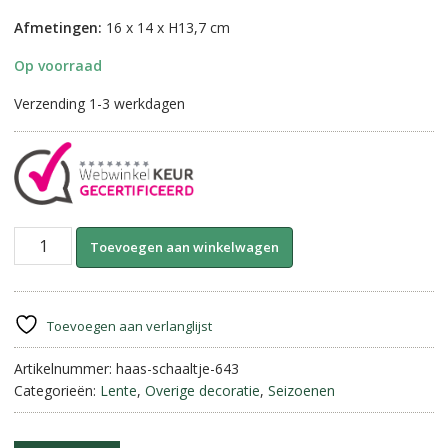
Afmetingen:
16 x 14 x H13,7 cm
Op voorraad
Verzending 1-3 werkdagen
Stenen
A
Toevoegen aan winkelwagen
Schaaltje
l
met
t
Haas
e
aantal
r
Toevoegen aan verlanglijst
n
Artikelnummer:
haas-schaaltje-643
a
Categorieën:
Lente
,
Overige decoratie
,
Seizoenen
t
i
v