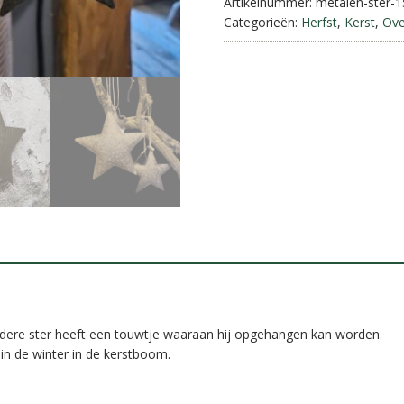
aantal
Artikelnummer:
metalen-ster-
Categorieën:
Herfst
,
Kerst
,
Ove
Iedere ster heeft een touwtje waaraan hij opgehangen kan worden.
 in de winter in de kerstboom.