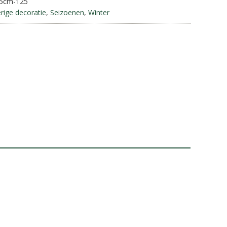
15cm-125
a
rige decoratie
,
Seizoenen
,
Winter
t
i
v
e
: