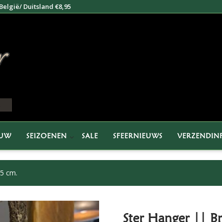
elgië/ Duitsland €8,95
EUW
SEIZOENEN
SALE
SFEERNIEUWS
VERZENDIN
15 cm.
Ster Hanger || Br