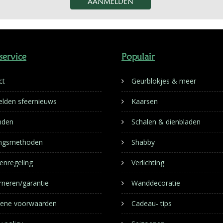
service
Populair
ct
Geurblokjes & meer
lden sfeernieuws
Kaarsen
nden
Schalen & dienbladen
ingsmethoden
Shabby
enregeling
Verlichting
rneren/garantie
Wanddecoratie
ene voorwaarden
Cadeau- tips