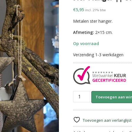
€
5,95
incl. 21% btw
Metalen ster hanger.
Afmeting:
2×15 cm.
Op voorraad
Verzending 1-3 werkdagen
Ster
Toevoegen aan wi
Hanger
||
Brons.
15
Toevoegen aan verlanglijst
cm.