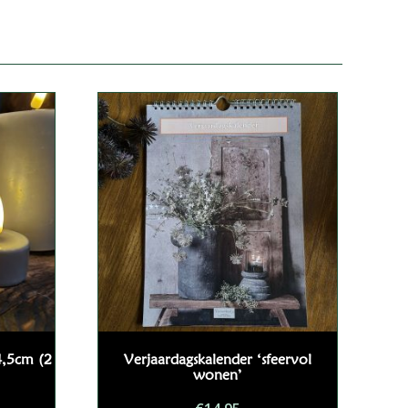
4,5cm (2
Verjaardagskalender ‘sfeervol
wonen’