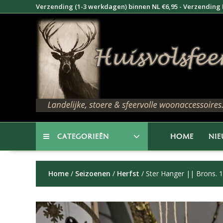
Doorgaan
Verzending (1-3 werkdagen) binnen NL €6,95 - Verzending B
naar
inhoud
CATEGORIEËN
HOME
NI
Home
/
Seizoenen
/
Herfst
/ Ster Hanger || Brons. 