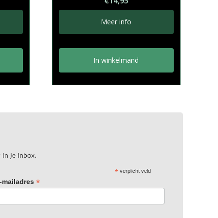
€
14,95
Meer info
In winkelmand
 in je inbox.
*
verplicht veld
*
-mailadres