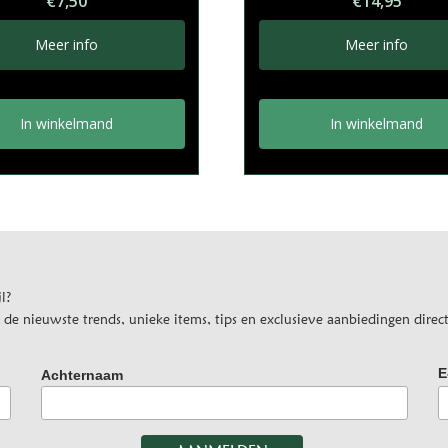
€
7,50
€
14,95
Meer info
Meer info
In winkelmand
In winkelmand
l?
e nieuwste trends, unieke items, tips en exclusieve aanbiedingen direct
E
Achternaam