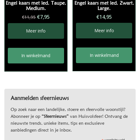
Engel kaars met led. Taupe.
Engel kaars met led. Zwart.
Medium.
Large.
Oorspronkelijke
Huidige
€
7,95
€
14,95
€
11,95
prijs
prijs
was:
is:
Meer info
Meer info
€11,95.
€7,95.
In winkelmand
In winkelmand
Aanmelden sfeernieuws
Op zoek naar een landelijke, stoere en sfeervolle woonstijl?
Abonneer je op
“Sfeernieuws”
van Huisvolsfeer! Ontvang de
nieuwste trends, unieke items, tips en exclusieve
aanbiedingen direct in je inbox.