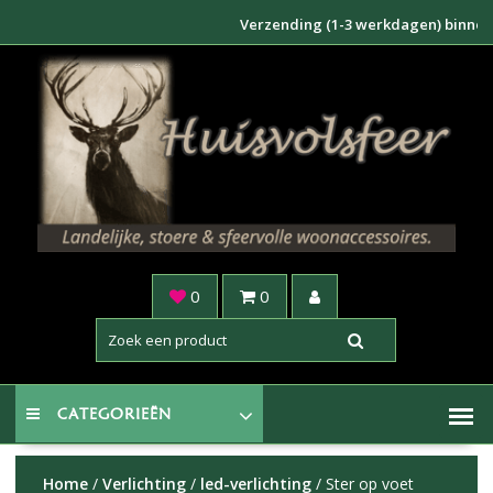
Doorgaan
Verzending (1-3 werkdagen) binnen NL €6
naar
inhoud
0
0
CATEGORIEËN
Home
/
Verlichting
/
led-verlichting
/ Ster op voet