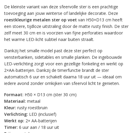
De kleinste variant van deze sfeervolle ster is een prachtige
toevoeging aan jouw winterse of landelijke decoratie. Deze
roestkleurige metalen ster op voet
van H50×D13 cm heeft
een stoere, tijdloze uitstraling door de matte rusty finish. De ster
zelf meet 30 cm en is voorzien van fijne perforaties waardoor
het warme LED-licht subtiel naar buiten straalt.
Dankzij het smalle model past deze ster perfect op
vensterbanken, sidetables en smalle planken. De ingebouwde
LED-verlichting zorgt voor een gezellige fonkeling en werkt op
2×AA-batterijen. Dankzij de timerfunctie brandt de ster
automatisch 6 uur en schakelt daarna 18 uur uit — ideaal om
iedere avond zonder omkijken van sfeervol licht te genieten.
Formaat:
H50 × D13 cm (ster 30 cm)
Materiaal:
metaal
Kleur:
rusty roestbruin
Verlichting:
LED (inclusief)
Werkt op:
2× AA-batterijen
Timer:
6 uur aan / 18 uur uit