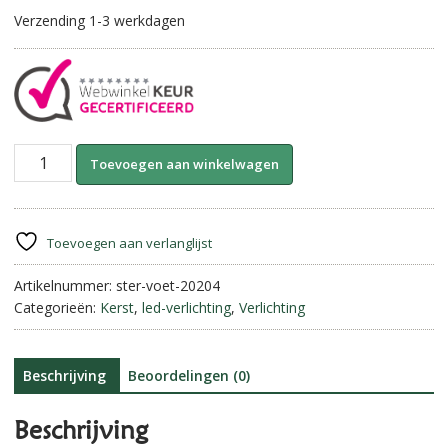
Verzending 1-3 werkdagen
Ster
A
Toevoegen aan winkelwagen
op
l
voet
t
Rusty
e
||
r
Toevoegen aan verlanglijst
50
n
cm
Artikelnummer:
ster-voet-20204
a
aantal
Categorieën:
Kerst
,
led-verlichting
,
Verlichting
t
i
v
e
Beschrijving
Beoordelingen (0)
:
Beschrijving