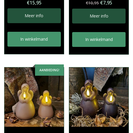
Oorspronkelij
Huidige
€
15,95
€
7,95
€
10,95
prijs
prijs
was:
is:
Meer info
Meer info
€10,95.
€7,95.
In winkelmand
In winkelmand
AANBIEDING!