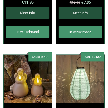
Oorspronkelij
Huidige
€
11,95
€
7,95
€
10,95
prijs
prijs
was:
is:
Meer info
Meer info
€10,95.
€7,95.
In winkelmand
In winkelmand
AANBIEDING!
AANBIEDING!