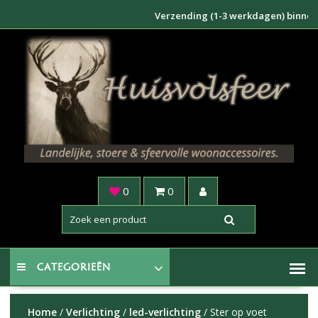
Doorgaan
Verzending (1-3 werkdagen) binnen NL €6
naar
inhoud
0
0
CATEGORIEËN
Home
/
Verlichting
/
led-verlichting
/ Ster op voet