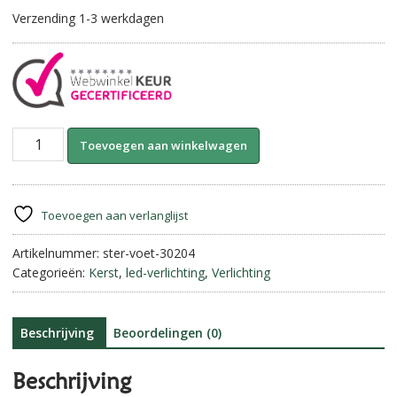
Verzending 1-3 werkdagen
Ster
A
Toevoegen aan winkelwagen
op
l
voet
t
Rusty
e
||
r
Toevoegen aan verlanglijst
60
n
cm
Artikelnummer:
ster-voet-30204
a
aantal
Categorieën:
Kerst
,
led-verlichting
,
Verlichting
t
i
v
e
Beschrijving
Beoordelingen (0)
:
Beschrijving