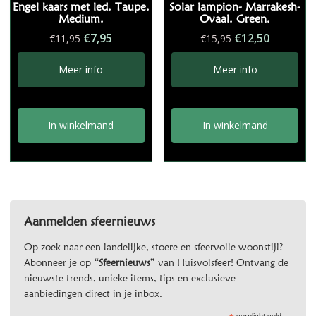
Engel kaars met led. Taupe.
Solar lampion- Marrakesh-
Medium.
Ovaal. Green.
Oorspronkelijke
Huidige
Oorspronkelij
Huidige
€
7,95
€
12,50
€
11,95
€
15,95
prijs
prijs
prijs
prijs
was:
is:
was:
is:
Meer info
Meer info
€11,95.
€7,95.
€15,95.
€12,50.
In winkelmand
In winkelmand
Aanmelden sfeernieuws
Op zoek naar een landelijke, stoere en sfeervolle woonstijl?
Abonneer je op
“Sfeernieuws”
van Huisvolsfeer! Ontvang de
nieuwste trends, unieke items, tips en exclusieve
aanbiedingen direct in je inbox.