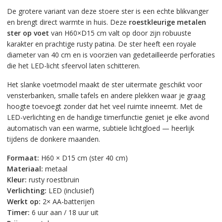
De grotere variant van deze stoere ster is een echte blikvanger
en brengt direct warmte in huis. Deze
roestkleurige metalen
ster op voet
van H60×D15 cm valt op door zijn robuuste
karakter en prachtige rusty patina. De ster heeft een royale
diameter van 40 cm en is voorzien van gedetailleerde perforaties
die het LED-licht sfeervol laten schitteren.
Het slanke voetmodel maakt de ster uitermate geschikt voor
vensterbanken, smalle tafels en andere plekken waar je graag
hoogte toevoegt zonder dat het veel ruimte inneemt. Met de
LED-verlichting en de handige timerfunctie geniet je elke avond
automatisch van een warme, subtiele lichtgloed — heerlijk
tijdens de donkere maanden.
Formaat:
H60 × D15 cm (ster 40 cm)
Materiaal:
metaal
Kleur:
rusty roestbruin
Verlichting:
LED (inclusief)
Werkt op:
2× AA-batterijen
Timer:
6 uur aan / 18 uur uit