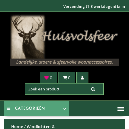
Doorgaan
Verzending (1-3 werkdagen) binnen NL €6
naar
inhoud
0
0
CATEGORIEËN
Home
/
Windlichten &