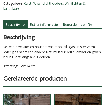
3.
Categorieën:
Kerst
,
Waxinelichthouders
,
Windlichten &
t
aantal
kandelaars
i
v
e
:
Beschrijving
Extra informatie
Beoordelingen (0)
Beschrijving
Set van 3 waxinelichthouders van mooi dik glas. In ster vorm.
Ieder glas heeft een andere Naturel kleur: bruin, amber en groen
kleur. U ontvangt alle 3 kleuren.
Afmeting: 9x9xH4 cm.
Gerelateerde producten