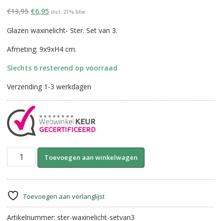
Oorspronkelijke
Huidige
€
13,95
€
6,95
incl. 21% btw
prijs
prijs
Glazen waxinelicht- Ster. Set van 3.
was:
is:
€13,95.
€6,95.
Afmeting: 9x9xH4 cm.
Slechts 6 resterend op voorraad
Verzending 1-3 werkdagen
Ster
A
Toevoegen aan winkelwagen
Waxinelichthouder-
l
Mixed
t
brown
e
||
r
Toevoegen aan verlanglijst
Set
n
van
Artikelnummer:
ster-waxinelicht-setvan3
a