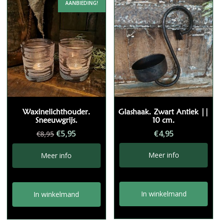
AANBIEDING!
Waxinelichthouder.
Glashaak. Zwart Antiek ||
Sneeuwgrijs.
10 cm.
Oorspronkelijke
Huidige
€
5,95
€
4,95
€
8,95
prijs
prijs
was:
is:
Meer info
Meer info
€8,95.
€5,95.
In winkelmand
In winkelmand