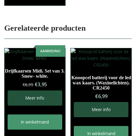
Gerelateerde producten
AANBIEDING!
Drijfkaarsen Midi. Set van 3.
Snow- white.
Knoopcel batterij voor de led
wax kaars. (Waxinelichten).
Oorspronkelijke
Huidige
€
3,95
€
6,95
CR2450
prijs
prijs
€
6,99
was:
is:
Meer info
€6,95.
€3,95.
Meer info
In winkelmand
In winkelmand