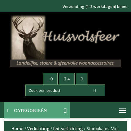
Doorgaan
Verzending (1-3 werkdagen) binnen NL €6
naar
inhoud
0
4
CATEGORIEËN
Home
/
Verlichting
/
led-verlichting
/ Stompkaars Mini