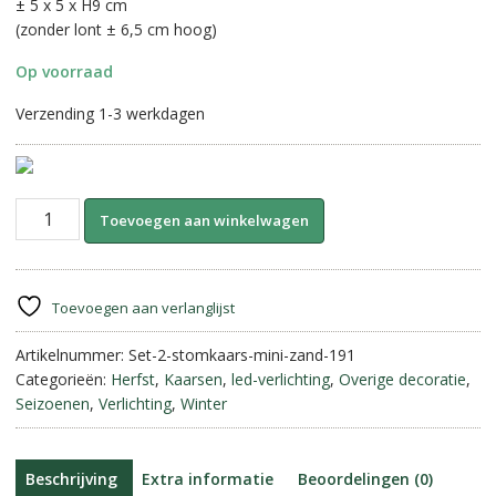
± 5 x 5 x H9 cm
(zonder lont ± 6,5 cm hoog)
Op voorraad
Verzending 1-3 werkdagen
Stompkaars
A
Toevoegen aan winkelwagen
Mini
l
Led
t
Wax-
e
Beige/
r
Toevoegen aan verlanglijst
Zand
n
||
Artikelnummer:
Set-2-stomkaars-mini-zand-191
a
Elegance
Categorieën:
Herfst
,
Kaarsen
,
led-verlichting
,
Overige decoratie
,
t
aantal
Seizoenen
,
Verlichting
,
Winter
i
v
e
:
Beschrijving
Extra informatie
Beoordelingen (0)