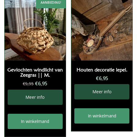
AANBIEDING!
Gevlochten windlicht van
Houten decoratie lepel.
Zeegras || M.
€
6,95
Oorspronkelijke
Huidige
€
6,95
€
9,95
prijs
prijs
Meer info
was:
is:
Meer info
€9,95.
€6,95.
In winkelmand
In winkelmand