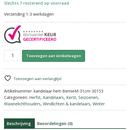
Slechts 7 resterend op voorraad
Verzending 1-3 werkdagen
Stone
A
Toevoegen aan winkelwagen
Rustique-
l
Kandelaar
t
Hert
e
op
r
Toevoegen aan verlanglijst
Voet
n
||
Artikelnummer:
kandelaar-hert-BernieM-31cm-30153
a
31
Categorieën:
Herfst
,
Kandelaars
,
Kerst
,
Seizoenen
,
t
cm.
Waxinelichthouders
,
Windlichten & kandelaars
,
Winter
i
aantal
v
e
:
Beschrijving
Beoordelingen (0)