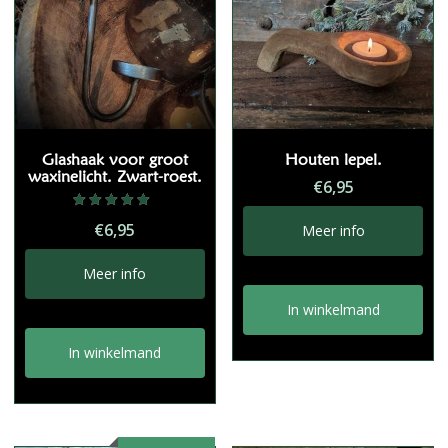
Glashaak voor groot
Houten lepel.
waxinelicht. Zwart-roest.
€
6,95
Gewaardeerd
€
6,95
Meer info
5.00
uit 5
Meer info
In winkelmand
In winkelmand