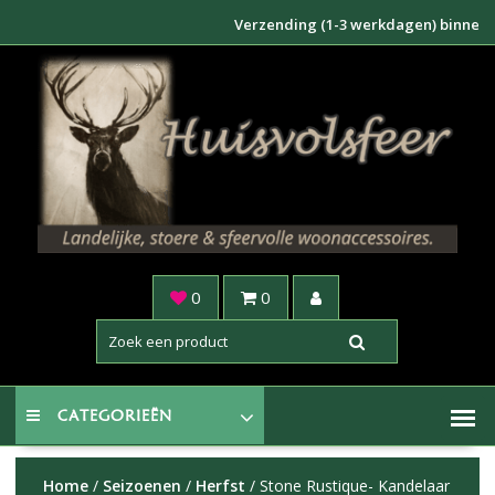
Doorgaan
Verzending (1-3 werkdagen) binnen NL €6,
naar
inhoud
0
0
CATEGORIEËN
Home
/
Seizoenen
/
Herfst
/ Stone Rustique- Kandelaar