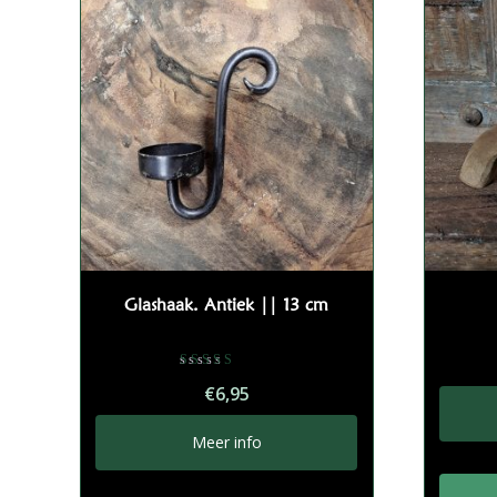
Glashaak. Antiek || 13 cm
Gewaardeerd
€
6,95
5.00
uit 5
Meer info