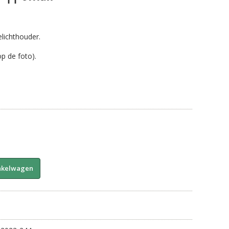
lichthouder.
p de foto).
A
nkelwagen
l
t
e
r
n