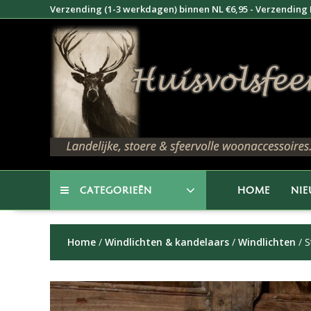
Doorgaan
Verzending (1-3 werkdagen) binnen NL €6,95 - Verzending B
naar
inhoud
CATEGORIEËN
HOME
NI
Home
/
Windlichten & kandelaars
/
Windlichten
/ S