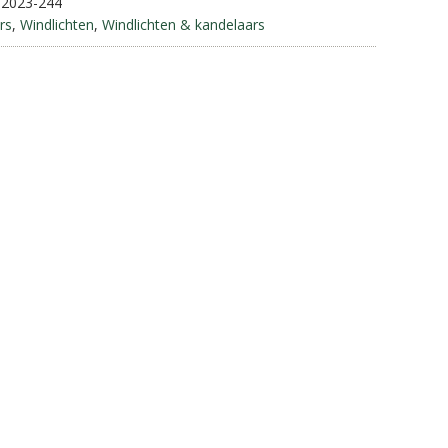
-2023-244
a
rs
,
Windlichten
,
Windlichten & kandelaars
t
i
v
e
: