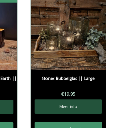
Earth ||
Stones Bubbelglas || Large
kelijke
dige
€
19,95
s
Meer info
5.