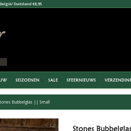
elgië/ Duitsland €8,95
EUW
SEIZOENEN
SALE
SFEERNIEUWS
VERZENDIN
tones Bubbelglas || Small
Stones Bubbelglas