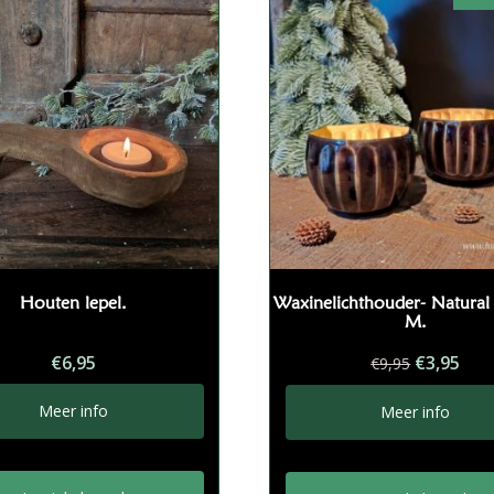
Houten lepel.
Waxinelichthouder- Natural 
M.
Oorspron
Hui
€
6,95
€
3,95
€
9,95
prijs
prij
was:
is:
Meer info
Meer info
€9,95.
€3,9