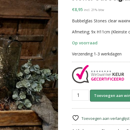
€
8,95
incl. 21% btw
Bubbelglas Stones clear waxine
Afmeting; 9x H11cm (Kleinste o
Op voorraad
Verzending 1-3 werkdagen
Stones
Toevoegen aan wi
Bubbelglas
||
Small
aantal
Toevoegen aan verlanglijst