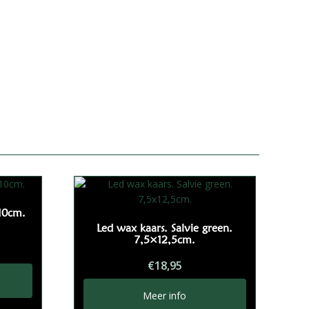
10cm.
Led wax kaars. Salvie green.
7,5×12,5cm.
€
18,95
Meer info