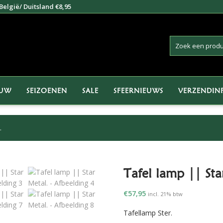
elgië/ Duitsland €8,95
EUW
SEIZOENEN
SALE
SFEERNIEUWS
VERZENDIN
.
Tafel lamp || Sta
€
57,95
incl. 21% btw
Tafellamp Ster.