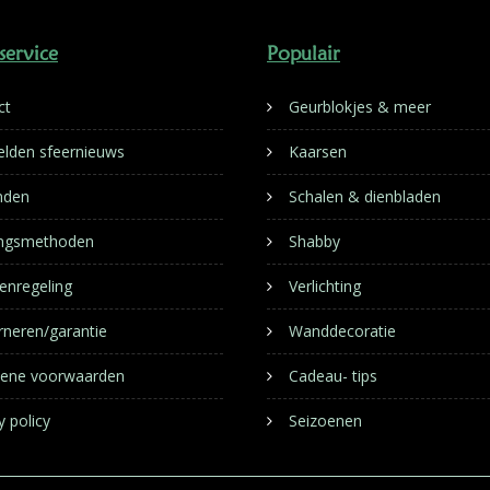
service
Populair
ct
Geurblokjes & meer
lden sfeernieuws
Kaarsen
nden
Schalen & dienbladen
ingsmethoden
Shabby
enregeling
Verlichting
rneren/garantie
Wanddecoratie
ene voorwaarden
Cadeau- tips
y policy
Seizoenen