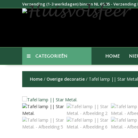
Doorgaan
Verzending (1-3 werkdagen) binnen NL €6,95 - Verzending B
naar
inhoud
CATEGORIEËN
HOME
NI
Home
/
Overige decoratie
/ Tafel lamp || Star Metal