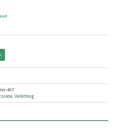
raad
n
ter-407
coratie
,
Verlichting