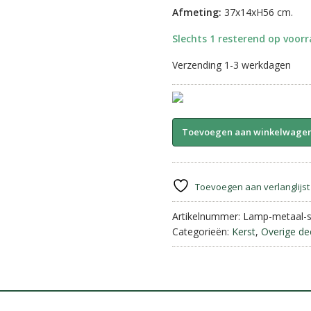
Afmeting:
37x14xH56 cm.
Slechts 1 resterend op voor
Verzending 1-3 werkdagen
Tafel
Toevoegen aan winkelwage
lamp
||
Star
Metal.
Toevoegen aan verlanglijst
aantal
Artikelnummer:
Lamp-metaal-s
Categorieën:
Kerst
,
Overige de