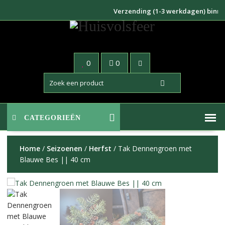
Doorgaan
Verzending (1-3 werkdagen) binnen N
naar
inhoud
0
0
CATEGORIEËN
Home
/
Seizoenen
/
Herfst
/ Tak Dennengroen met
Blauwe Bes || 40 cm