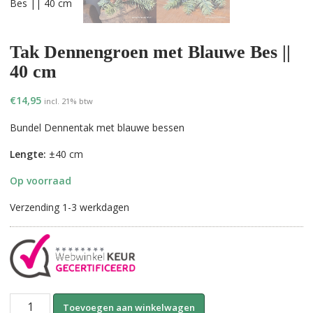
Tak Dennengroen met Blauwe Bes ||
40 cm
€
14,95
incl. 21% btw
Bundel Dennentak met blauwe bessen
Lengte:
±40 cm
Op voorraad
Verzending 1-3 werkdagen
Tak
A
Toevoegen aan winkelwagen