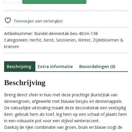
Dennengroen
l
met
t
Blauwe
e
Bes
r
Toevoegen aan verlanglijst
||
n
40
Artikelnummer:
Bundel-dennentak-bes-40cm-138
a
cm
Categorieën:
Herfst
,
Kerst
,
Seizoenen
,
Winter
,
Zijdebloemen &
t
aantal
kransen
i
v
e
:
Beschrijving
Extra informatie
Beoordelingen (0)
Beschrijving
Breng direct sfeer in huis met deze prachtige (kunst)tak van
dennengroen, afgewerkt met blauwe besjes en dennenappels.
De natuurlijke uitstraling maakt deze decoratietak een veelzijdig
item: gebruik hem als toef, leg hem op een schaal of plaats hem
in een robuuste pot voor een stijlvol winteraccent.
Dankzij de rijke combinatie van groen, bruin en blauw oogt de