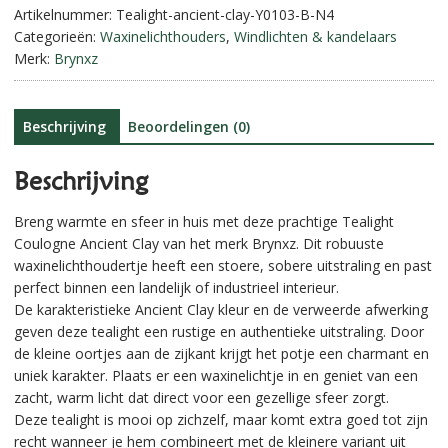
Brynxz
Artikelnummer:
Tealight-ancient-clay-Y0103-B-N4
a
aantal
Categorieën:
Waxinelichthouders
,
Windlichten & kandelaars
t
Merk:
Brynxz
i
v
e
:
Beschrijving
Beoordelingen (0)
Beschrijving
Breng warmte en sfeer in huis met deze prachtige Tealight
Coulogne Ancient Clay van het merk Brynxz. Dit robuuste
waxinelichthoudertje heeft een stoere, sobere uitstraling en past
perfect binnen een landelijk of industrieel interieur.
De karakteristieke Ancient Clay kleur en de verweerde afwerking
geven deze tealight een rustige en authentieke uitstraling. Door
de kleine oortjes aan de zijkant krijgt het potje een charmant en
uniek karakter. Plaats er een waxinelichtje in en geniet van een
zacht, warm licht dat direct voor een gezellige sfeer zorgt.
Deze tealight is mooi op zichzelf, maar komt extra goed tot zijn
recht wanneer je hem combineert met de kleinere variant uit