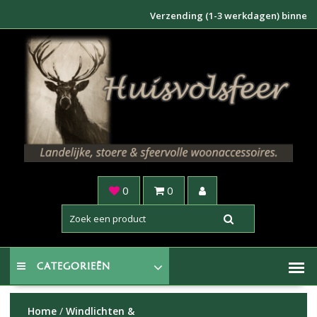
Doorgaan
Verzending (1-3 werkdagen) binnen NL €6,
naar
inhoud
0
0
CATEGORIEËN
Home
/
Windlichten &