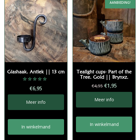
AANBIEDING!
Glashaak. Antiek || 13 cm
Tealight cups- Part of the
Tree. Gold || Brynxz.
Oorspronkelij
Huidige
€
1,95
Gewaardeerd
€
4,95
€
6,95
5.00
prijs
prijs
uit 5
was:
is:
Meer info
Meer info
€4,95.
€1,95.
In winkelmand
In winkelmand