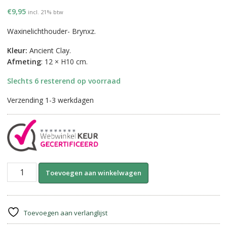
€
9,95
incl. 21% btw
Waxinelichthouder- Brynxz.
Kleur:
Ancient Clay.
Afmeting
: 12 × H10 cm.
Slechts 6 resterend op voorraad
Verzending 1-3 werkdagen
Tealight
A
Toevoegen aan winkelwagen
Coulogne
l
L-
t
Ancient
e
Clay
r
Toevoegen aan verlanglijst
||
n