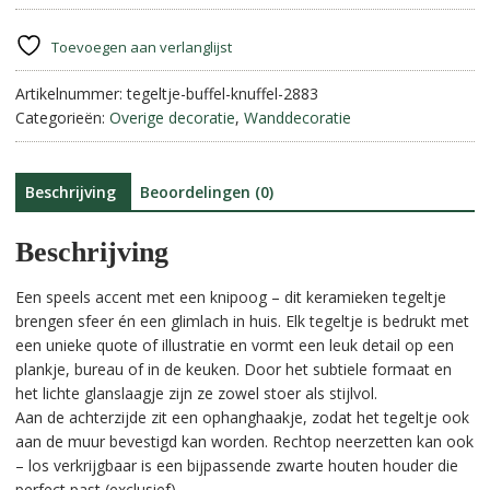
van
e
een
r
Toevoegen aan verlanglijst
knuffel
n
aantal
Artikelnummer:
tegeltje-buffel-knuffel-2883
a
Categorieën:
Overige decoratie
,
Wanddecoratie
t
i
v
e
Beschrijving
Beoordelingen (0)
:
Beschrijving
Een speels accent met een knipoog – dit keramieken tegeltje
brengen sfeer én een glimlach in huis. Elk tegeltje is bedrukt met
een unieke quote of illustratie en vormt een leuk detail op een
plankje, bureau of in de keuken. Door het subtiele formaat en
het lichte glanslaagje zijn ze zowel stoer als stijlvol.
Aan de achterzijde zit een ophanghaakje, zodat het tegeltje ook
aan de muur bevestigd kan worden. Rechtop neerzetten kan ook
– los verkrijgbaar is een bijpassende zwarte houten houder die
perfect past (exclusief).