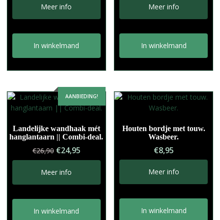
Meer info
Meer info
In winkelmand
In winkelmand
AANBIEDING!
Landelijke wandhaak mét
Houten bordje met touw.
hanglantaarn || Combi-deal.
Wasbeer.
Oorspronkelijke
Huidige
€
24,95
€
8,95
€
26,90
prijs
prijs
was:
is:
Meer info
Meer info
€26,90.
€24,95.
In winkelmand
In winkelmand