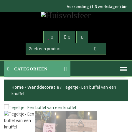
Doorgaan
Verzending (1-3 werkdagen) binnen N
naar
inhoud
0
0
CATEGORIEËN
Home
/
Wanddecoratie
/ Tegeltje- Een buffel van een
knuffel