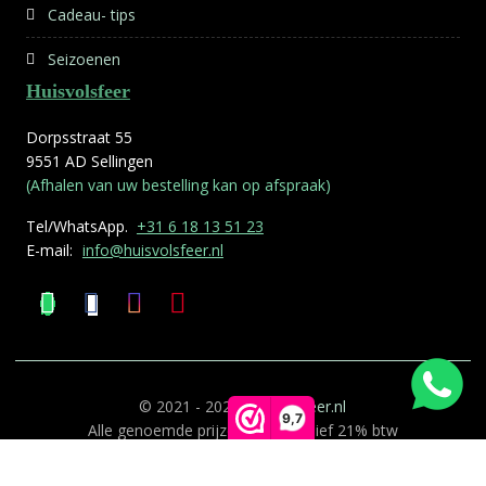
Cadeau- tips
Seizoenen
Huisvolsfeer
Dorpsstraat 55
9551 AD Sellingen
(Afhalen van uw bestelling kan op afspraak)
Tel/WhatsApp.
+31 6 18 13 51 23
E-mail:
info@huisvolsfeer.nl
© 2021 - 2026
Huisvolsfeer.nl
9,7
Alle genoemde prijzen zijn inclusief 21% btw
Deze website is gemaakt door
0599 ICT