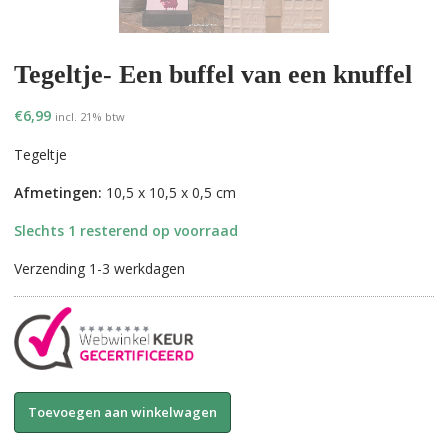
Tegeltje- Een buffel van een knuffel
€
6,99
incl. 21% btw
Tegeltje
Afmetingen:
10,5 x 10,5 x 0,5 cm
Slechts 1 resterend op voorraad
Verzending 1-3 werkdagen
Tegeltje-
A
Toevoegen aan winkelwagen
Een
l
buffel
t