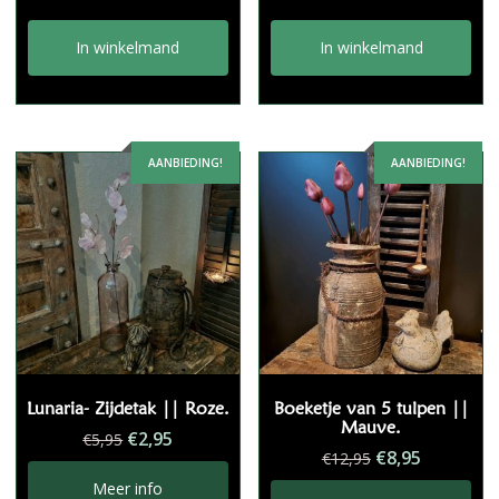
In winkelmand
In winkelmand
AANBIEDING!
AANBIEDING!
Lunaria- Zijdetak || Roze.
Boeketje van 5 tulpen ||
Mauve.
Oorspronkelijke
Huidige
€
2,95
€
5,95
Oorspronkelij
Huidige
€
8,95
€
12,95
prijs
prijs
prijs
prijs
was:
is:
Meer info