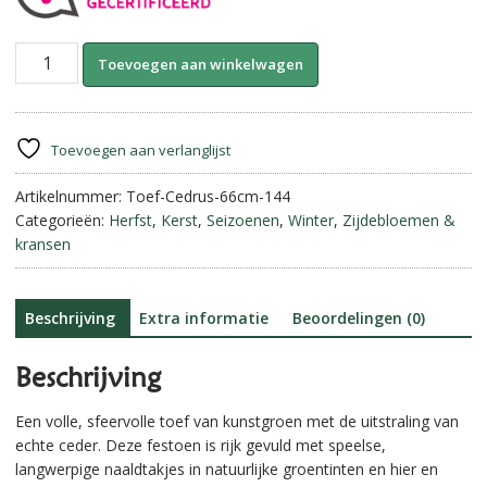
Toef
A
Toevoegen aan winkelwagen
Cedrus
l
–
t
Kunstgroen
e
||
r
Toevoegen aan verlanglijst
66
n
cm.
Artikelnummer:
Toef-Cedrus-66cm-144
a
aantal
Categorieën:
Herfst
,
Kerst
,
Seizoenen
,
Winter
,
Zijdebloemen &
t
kransen
i
v
e
:
Beschrijving
Extra informatie
Beoordelingen (0)
Beschrijving
Een volle, sfeervolle toef van kunstgroen met de uitstraling van
echte ceder. Deze festoen is rijk gevuld met speelse,
langwerpige naaldtakjes in natuurlijke groentinten en hier en