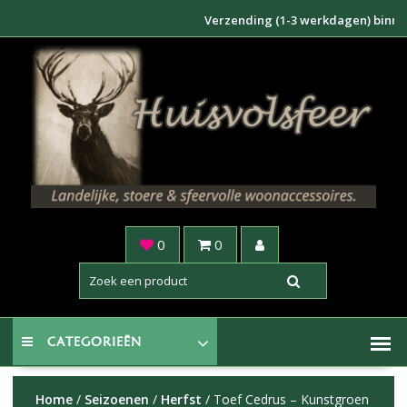
Doorgaan
Verzending (1-3 werkdagen) binnen NL 
naar
inhoud
0
0
CATEGORIEËN
Home
/
Seizoenen
/
Herfst
/ Toef Cedrus – Kunstgroen