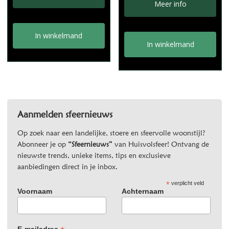
was:
is:
Meer info
€5,95.
€2,95.
€12,95.
€8,95.
In winkelmand
In winkelmand
Aanmelden sfeernieuws
Op zoek naar een landelijke, stoere en sfeervolle woonstijl?
Abonneer je op
“Sfeernieuws”
van Huisvolsfeer! Ontvang de
nieuwste trends, unieke items, tips en exclusieve
aanbiedingen direct in je inbox.
*
verplicht veld
Voornaam
Achternaam