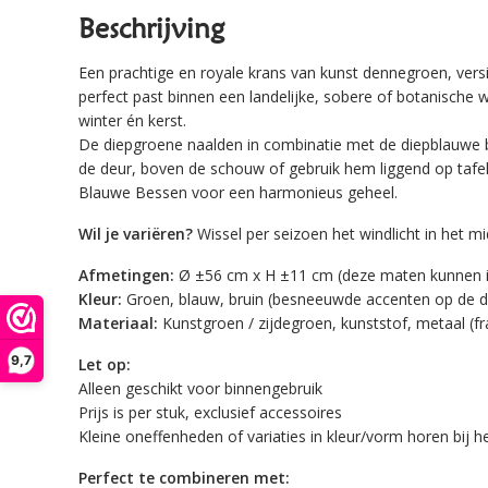
Beschrijving
Een prachtige en royale krans van kunst dennegroen, vers
perfect past binnen een landelijke, sobere of botanische w
winter én kerst.
De diepgroene naalden in combinatie met de diepblauwe b
de deur, boven de schouw of gebruik hem liggend op tafe
Blauwe Bessen voor een harmonieus geheel.
Wil je variëren?
Wissel per seizoen het windlicht in het m
Afmetingen:
Ø ±56 cm x H ±11 cm (deze maten kunnen iet
Kleur:
Groen, blauw, bruin (besneeuwde accenten op de 
Materiaal:
Kunstgroen / zijdegroen, kunststof, metaal (f
9,7
Let op:
Alleen geschikt voor binnengebruik
Prijs is per stuk, exclusief accessoires
Kleine oneffenheden of variaties in kleur/vorm horen bij he
Perfect te combineren met: