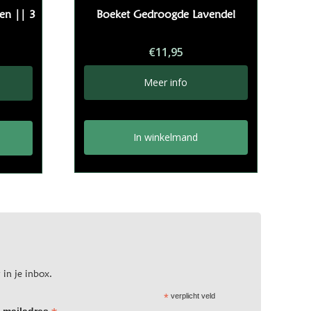
en || 3
Boeket Gedroogde Lavendel
kelijke
dige
€
11,95
s
Meer info
95.
In winkelmand
 in je inbox.
*
verplicht veld