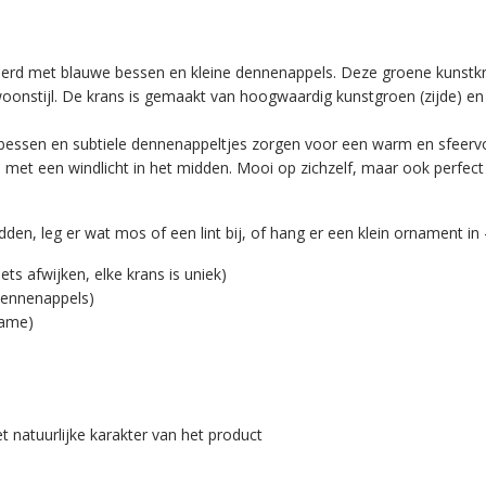
ierd met blauwe bessen en kleine dennenappels. Deze groene kunstkra
oonstijl. De krans is gemaakt van hoogwaardig kunstgroen (zijde) en he
essen en subtiele dennenappeltjes zorgen voor een warm en sfeervol 
l met een windlicht in het midden. Mooi op zichzelf, maar ook perf
idden, leg er wat mos of een lint bij, of hang er een klein ornament i
s afwijken, elke krans is uniek)
dennenappels)
rame)
t natuurlijke karakter van het product