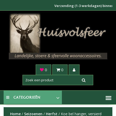
Doorgaan
Verzending (1-3 werkdagen) binnen NL €6,
naar
inhoud
0
0
CATEGORIEËN
Home
/
Seizoenen
/
Herfst
/ Koe bel hanger, versierd