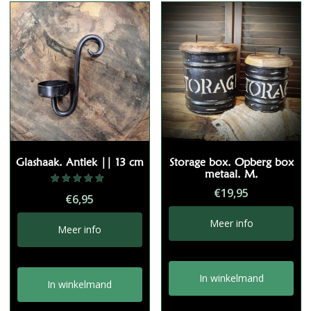
Glashaak. Antiek || 13 cm
Storage box. Opberg box
metaal. M.
€
19,95
Gewaardeerd
€
6,95
5.00
uit 5
Meer info
Meer info
In winkelmand
In winkelmand