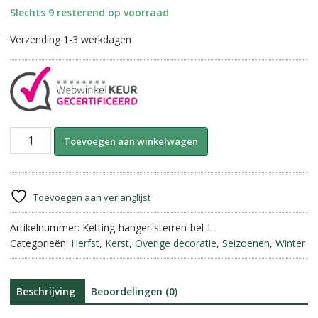
Slechts 9 resterend op voorraad
Verzending 1-3 werkdagen
Koe
A
Toevoegen aan winkelwagen
bel
l
hanger,
t
versierd
e
met
r
Toevoegen aan verlanglijst
kraaltjes.
n
Handmade.
Artikelnummer:
Ketting-hanger-sterren-bel-L
a
L.
Categorieën:
Herfst
,
Kerst
,
Overige decoratie
,
Seizoenen
,
Winter
t
aantal
i
v
e
Beschrijving
Beoordelingen (0)
: