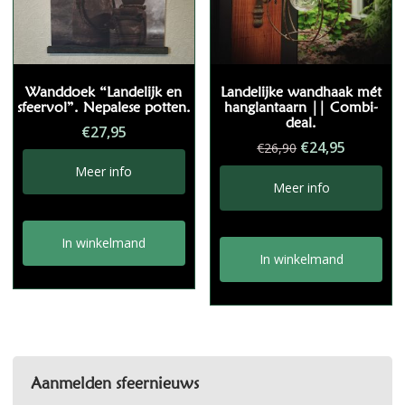
Wanddoek “Landelijk en
Landelijke wandhaak mét
sfeervol”. Nepalese potten.
hanglantaarn || Combi-
deal.
€
27,95
Oorspronkelij
Huidige
€
24,95
€
26,90
prijs
prijs
Meer info
was:
is:
Meer info
€26,90.
€24,95.
In winkelmand
In winkelmand
Aanmelden sfeernieuws