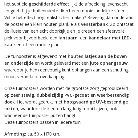
het subtiele
geschilderde effect
lijkt de afbeelding levensecht
en geeft hij je buitenruimte direct een mooie landelijke sfeer.
Wil je het effect nóg realistischer maken? Bevestig dan onderaan
de poster een klein houten plankje als
vensterbank
. Zo ontstaat
de illusie van een echt doorkijkje en je creëert een sfeervolle
plek voor bijvoorbeeld een
lantaarn
, een
kandelaar met LED-
kaarsen
of een mooie plant.
De tuinposter is afgewerkt met
houten latjes aan de boven-
en onderzijde
en wordt geleverd met een
jute ophangtouw
,
waardoor je hem eenvoudig kunt ophangen aan een schutting,
muur, veranda of overkapping.
Onze tuinposters worden met de grootste zorg geproduceerd
op
zeer stevig, dubbelzijdig PVC-gecoat en weerbestendig
doek
. Het wordt gedrukt met
hoogwaardige UV-bestendige
inkten
, waardoor de kleuren langdurig mooi blijven, ook
wanneer de tuinposter buiten hangt.
Deze tuinposters passen in iedere tuin.
Afmeting:
ca. 50 x H70 cm.