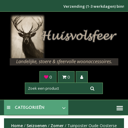
Doorgaan
Verzending (1-3 werkdagen) binnen NL €
naar
inhoud
0
0
CATEGORIEËN
Home
/
Seizoenen
/
Zomer
/ Tuinposter Oude Oosterse