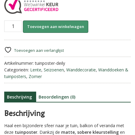
Tuinposter
A
Toevoegen aan winkelwagen
Oude
l
Oosterse
t
Deur
e
-
r
Toevoegen aan verlanglijst
Deily
n
||
Artikelnummer:
tuinposter-deily
a
50
Categorieën:
Lente
,
Seizoenen
,
Wanddecoratie
,
Wanddoeken &
t
x
tuinposters
,
Zomer
i
70
v
cm
e
aantal
:
Beschrijving
Beoordelingen (0)
Beschrijving
Haal een bijzondere sfeer naar je tuin, balkon of veranda met
deze
tuinposter
. Dankzij de
matte, sobere kleurstelling
en