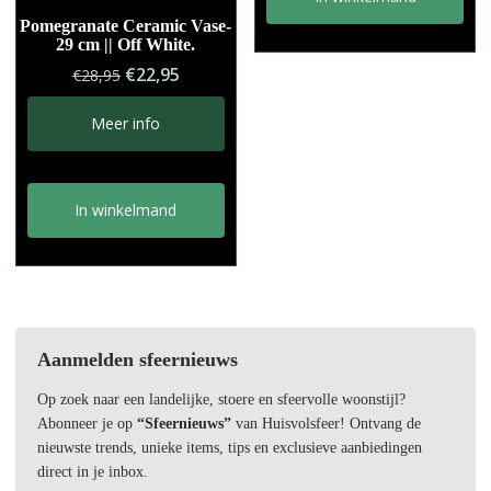
Pomegranate Ceramic Vase-
29 cm || Off White.
Oorspronkelijke
Huidige
€
22,95
€
28,95
prijs
prijs
was:
is:
Meer info
€28,95.
€22,95.
In winkelmand
Aanmelden sfeernieuws
Op zoek naar een landelijke, stoere en sfeervolle woonstijl?
Abonneer je op
“Sfeernieuws”
van Huisvolsfeer! Ontvang de
nieuwste trends, unieke items, tips en exclusieve aanbiedingen
direct in je inbox.