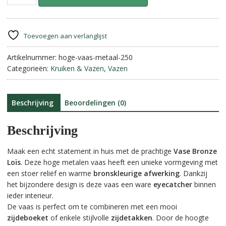
Bronze
l
Loïs
t
–
e
Metalen
r
Toevoegen aan verlanglijst
Design
n
Vaas
Artikelnummer:
hoge-vaas-metaal-250
a
aantal
Categorieën:
Kruiken & Vazen
,
Vazen
t
i
v
e
Beschrijving
Beoordelingen (0)
:
Beschrijving
Maak een echt statement in huis met de prachtige
Vase Bronze
Loïs
. Deze hoge metalen vaas heeft een unieke vormgeving met
een stoer reliëf en warme
bronskleurige afwerking
. Dankzij
het bijzondere design is deze vaas een ware
eyecatcher
binnen
ieder interieur.
De vaas is perfect om te combineren met een mooi
zijdeboeket
of enkele stijlvolle
zijdetakken
. Door de hoogte