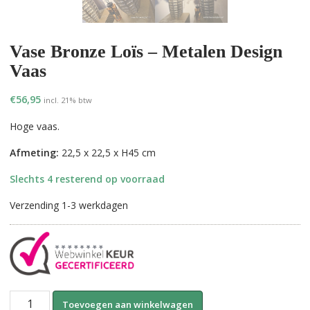
Vase Bronze Loïs – Metalen Design
Vaas
€
56,95
incl. 21% btw
Hoge vaas.
Afmeting:
22,5 x 22,5 x H45 cm
Slechts 4 resterend op voorraad
Verzending 1-3 werkdagen
Vase
A
Toevoegen aan winkelwagen