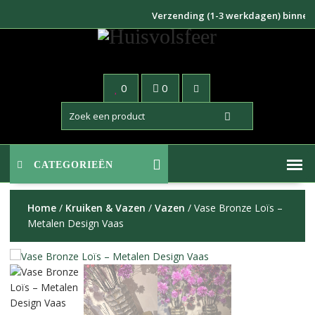
Doorgaan
Verzending (1-3 werkdagen) binnen NL 
naar
inhoud
0
0
CATEGORIEËN
Home
/
Kruiken & Vazen
/
Vazen
/ Vase Bronze Loïs –
Metalen Design Vaas