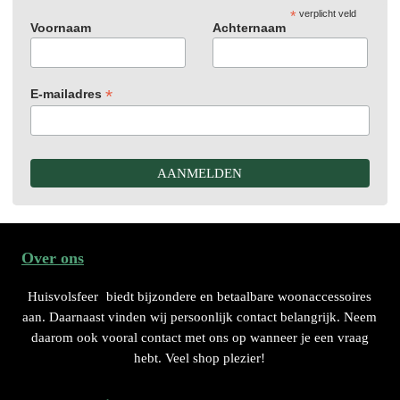
*
verplicht veld
Voornaam
Achternaam
*
E-mailadres
Over ons
Huisvolsfeer
biedt bijzondere en betaalbare woonaccessoires
aan. Daarnaast vinden wij persoonlijk contact belangrijk. Neem
daarom ook vooral contact met ons op wanneer je een vraag
hebt. Veel shop plezier!