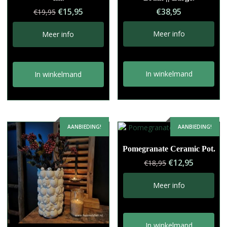
Oorspronkelijke
Huidige
€
15,95
€
38,95
€
19,95
prijs
prijs
was:
is:
Meer info
Meer info
€19,95.
€15,95.
In winkelmand
In winkelmand
AANBIEDING!
AANBIEDING!
Pomegranate Ceramic Pot.
Oorspronkelij
Huidige
€
12,95
€
18,95
prijs
prijs
was:
is:
Meer info
€18,95.
€12,95.
In winkelmand