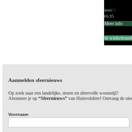
Gewaardeerd
€
6,95
5.00
Meer info
uit 5
In winkelman
Aanmelden sfeernieuws
Op zoek naar een landelijke, stoere en sfeervolle woonstijl?
Abonneer je op
“Sfeernieuws”
van Huisvolsfeer! Ontvang de nieuw
Voornaam