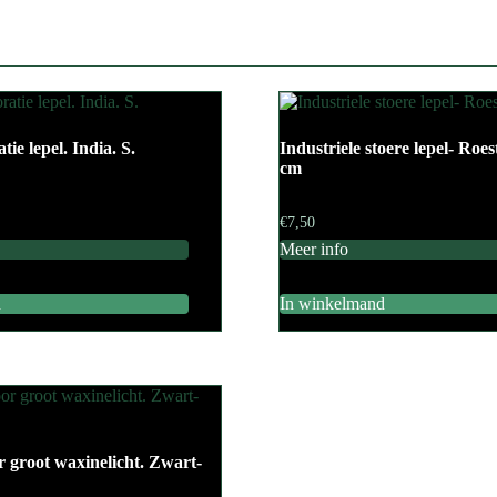
ie lepel. India. S.
Industriele stoere lepel- Roes
cm
€
7,50
Meer info
d
In winkelmand
 groot waxinelicht. Zwart-