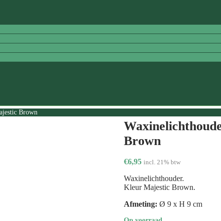
ajestic Brown
Waxinelichthoude
Brown
€
6,95
incl. 21% btw
Waxinelichthouder.
Kleur Majestic Brown.
Afmeting:
Ø 9 x H 9 cm
Op voorraad