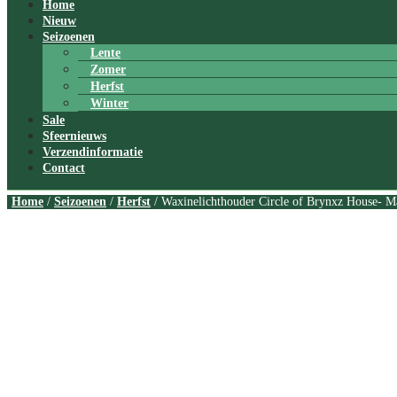
Home
Nieuw
Seizoenen
Lente
Zomer
Herfst
Winter
Sale
Sfeernieuws
Verzendinformatie
Contact
Home
/
Seizoenen
/
Herfst
/ Waxinelichthouder Circle of Brynxz House- M