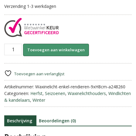
Verzending 1-3 werkdagen
Waxinelichthouder
A
Toevoegen aan winkelwagen
-
l
Rendieren.
t
aantal
e
r
Toevoegen aan verlanglijst
n
Artikelnummer:
Waxinelicht-enkel-rendieren-9xH8cm-a248260
a
Categorieën:
Herfst
,
Seizoenen
,
Waxinelichthouders
,
Windlichten
t
& kandelaars
,
Winter
i
v
e
:
Beschrijving
Beoordelingen (0)