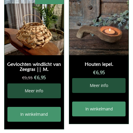
Gevlochten windlicht van
Houten lepel.
Zeegras || M.
€
6,95
Oorspronkelijke
Huidige
€
6,95
€
9,95
prijs
prijs
Meer info
was:
is:
Meer info
€9,95.
€6,95.
In winkelmand
In winkelmand