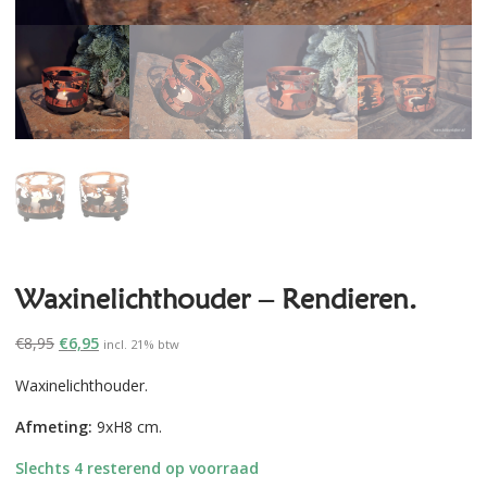
Waxinelichthouder – Rendieren.
Oorspronkelijke
Huidige
€
8,95
€
6,95
incl. 21% btw
prijs
prijs
Waxinelichthouder.
was:
is:
€8,95.
€6,95.
Afmeting:
9xH8 cm.
Slechts 4 resterend op voorraad