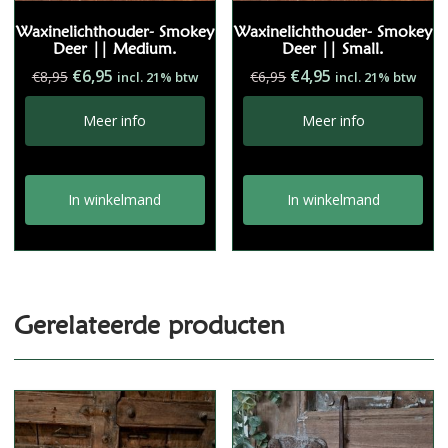
Waxinelichthouder- Smokey
Waxinelichthouder- Smokey
Deer || Medium.
Deer || Small.
Oorspronkelijke
Huidige
Oorspronkelijke
Huidige
€
6,95
€
4,95
€
8,95
€
6,95
incl. 21% btw
incl. 21% btw
prijs
prijs
prijs
prijs
was:
is:
was:
is:
Meer info
Meer info
€8,95.
€6,95.
€6,95.
€4,95.
In winkelmand
In winkelmand
Gerelateerde producten