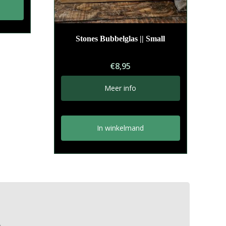
Stones Bubbelglas || Small
€
8,95
Meer info
In winkelmand