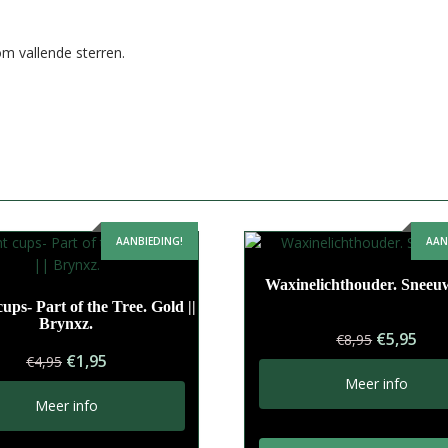
m vallende sterren.
AANBIEDING!
AAN
Waxinelichthouder. Sneeuw
cups- Part of the Tree. Gold ||
Brynxz.
Oorspron
Hui
€
5,95
€
8,95
Oorspronkelijke
Huidige
prijs
prij
€
1,95
€
4,95
prijs
prijs
was:
is:
Meer info
was:
is:
€8,95.
€5,9
Meer info
€4,95.
€1,95.