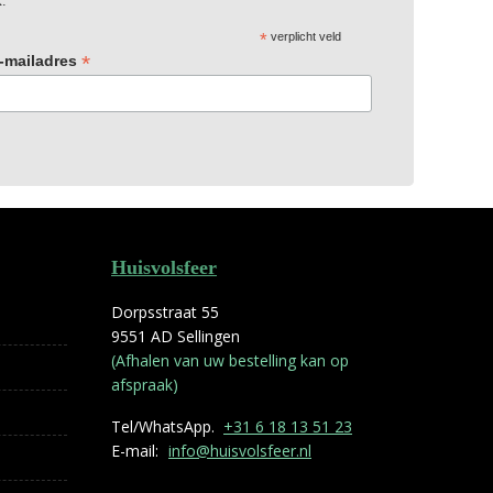
x.
*
verplicht veld
*
-mailadres
Huisvolsfeer
Dorpsstraat 55
9551 AD Sellingen
(Afhalen van uw bestelling kan op
afspraak)
Tel/WhatsApp.
+31 6 18 13 51 23
E-mail:
info@huisvolsfeer.nl