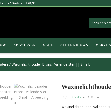
elgië/ Duitsland €8,95
EUW
SEIZOENEN
SALE
SFEERNIEUWS
VERZEN
uders
/ Waxinelichthouder Brons- Vallende ster || Small.
Waxinelichthouder
Oorspronkelijke
Huidige
€
8,95
€
5,95
incl. 21% btw
prijs
prijs
Waxinelichthouder- Vallende st
was:
is: