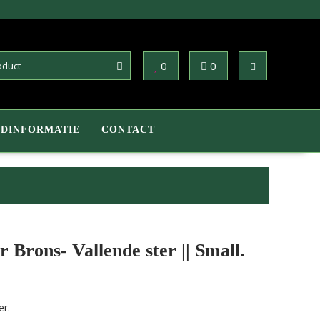
0
0
DINFORMATIE
CONTACT
 Brons- Vallende ster || Small.
er.