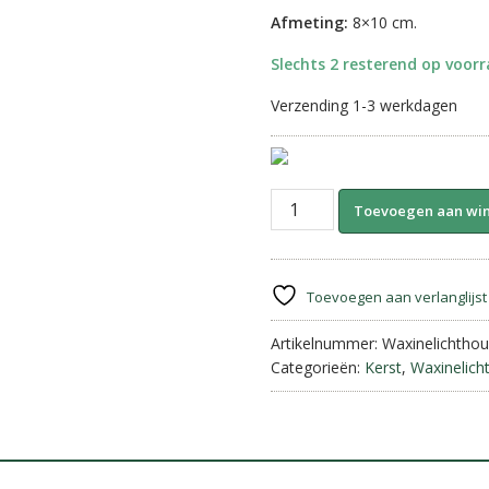
€8,95.
€5,95.
Afmeting:
8×10 cm.
Slechts 2 resterend op voor
Verzending 1-3 werkdagen
Waxinelichthouder
Toevoegen aan wi
Brons-
Vallende
ster
||
Toevoegen aan verlanglijst
Small.
aantal
Artikelnummer:
Waxinelichthou
Categorieën:
Kerst
,
Waxinelich