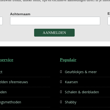
euwste trends, unieke items, tips en exclusieve aanbiedingen direct in je inbo
E
Achternaam
service
Populair
ct
Geurblokjes & meer
lden sfeernieuws
Kaarsen
nden
Schalen & dienbladen
ingsmethoden
Shabby