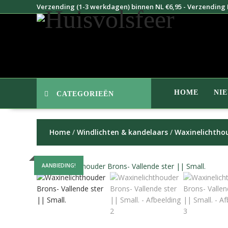
Doorgaan
Verzending (1-3 werkdagen) binnen NL €6,95 - Verzending B
naar
inhoud
HOME
NI
CATEGORIEËN
Home
/
Windlichten & kandelaars
/
Waxinelichtho
AANBIEDING!