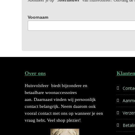
Abonneer je op
“Sfeernieuws”
van Huisvolsfeer! Ontvang de ni
Voornaam
Over ons
Klanten
Huisvolsfeer
biedt bijzondere en
Conta
betaalbare woonaccessoires
aan. Daarnaast vinden wij persoonlijk
Aanme
contact belangrijk. Neem daarom ook
Verze
vooral contact met ons op wanneer je een
vraag hebt. Veel shop plezier!
Betal