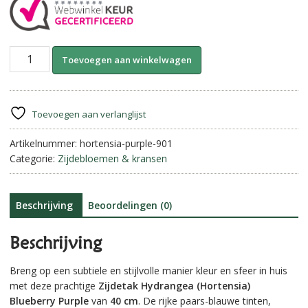
Zijdetak
A
Toevoegen aan winkelwagen
Hortensia-
l
Blueberry
t
Purple
e
||
r
Toevoegen aan verlanglijst
40
n
cm
Artikelnummer:
hortensia-purple-901
a
aantal
Categorie:
Zijdebloemen & kransen
t
i
v
e
Beschrijving
Beoordelingen (0)
:
Beschrijving
Breng op een subtiele en stijlvolle manier kleur en sfeer in huis
met deze prachtige
Zijdetak Hydrangea (Hortensia)
Blueberry Purple
van
40 cm
. De rijke paars-blauwe tinten,