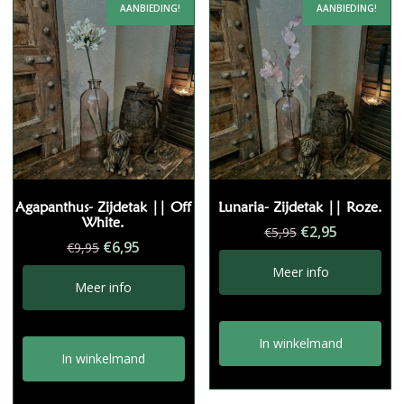
AANBIEDING!
AANBIEDING!
Agapanthus- Zijdetak || Off
Lunaria- Zijdetak || Roze.
White.
Oorspronkelij
Huidige
€
2,95
€
5,95
Oorspronkelijke
Huidige
€
6,95
€
9,95
prijs
prijs
prijs
prijs
was:
is:
Meer info
was:
is:
Meer info
€5,95.
€2,95.
€9,95.
€6,95.
In winkelmand
In winkelmand