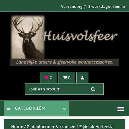
Doorgaan
Verzending (1-3 werkdagen) binnen NL €6,
naar
inhoud
0
0
CATEGORIEËN
Home
/
Zijdebloemen & kransen
/ Zijdetak Hortensia-