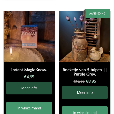
AANBIEDING!
Instant Magic Snow.
Boeketje van 5 tulpen ||
Purple Grey.
€
4,95
Oorspronkelij
Huidige
€
8,95
€
12,95
prijs
prijs
Meer info
was:
is:
Meer info
€12,95.
€8,95.
In winkelmand
In winkelmand