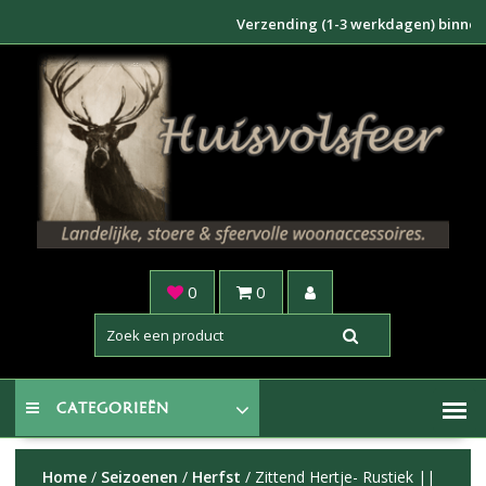
Doorgaan
Verzending (1-3 werkdagen) binnen NL €6
naar
inhoud
0
0
CATEGORIEËN
Home
/
Seizoenen
/
Herfst
/ Zittend Hertje- Rustiek ||