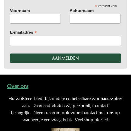
*
verplicht veld
Voornaam
Achternaam
*
E-mailadres
Over ons
Huisvolsfeer
biedt bijzondere en betaalbare woonaccessoires
aan. Daarnaast vinden wij persoonlijk contact
belangrijk. Neem daarom ook vooral contact met ons op
wanneer je een vraag hebt. Veel shop plezier!