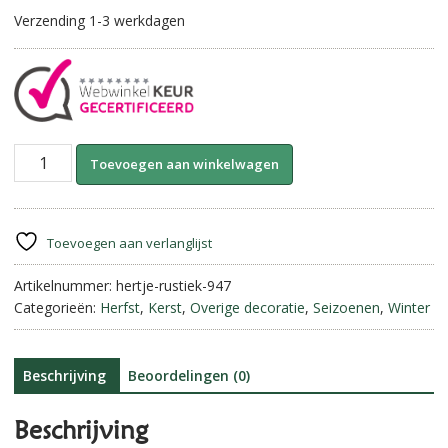
Verzending 1-3 werkdagen
Zittend
A
Toevoegen aan winkelwagen
Hertje-
l
Rustiek
t
||
e
30
r
Toevoegen aan verlanglijst
cm
n
aantal
Artikelnummer:
hertje-rustiek-947
a
Categorieën:
Herfst
,
Kerst
,
Overige decoratie
,
Seizoenen
,
Winter
t
i
v
e
Beschrijving
Beoordelingen (0)
:
Beschrijving