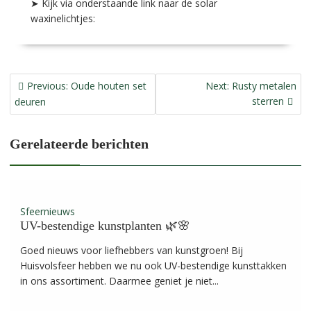
➤ Kijk via onderstaande link naar de solar
waxinelichtjes:
Bericht
Previous
Next
Previous:
Oude houten set
Next:
Rusty metalen
navigatie
post:
post:
sterren
deuren
Gerelateerde berichten
Sfeernieuws
UV-bestendige kunstplanten 🌿🌸
Goed nieuws voor liefhebbers van kunstgroen! Bij
Huisvolsfeer hebben we nu ook UV-bestendige kunsttakken
in ons assortiment. Daarmee geniet je niet...