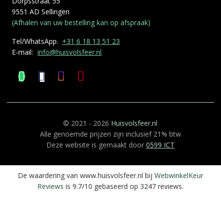
Dorpsstraat 55
9551 AD Sellingen
(Afhalen van uw bestelling kan op afspraak)
Tel/WhatsApp.
+31 6 18 13 51 23
E-mail:
info@huisvolsfeer.nl
© 2021 - 2026
Huisvolsfeer.nl
Alle genoemde prijzen zijn inclusief 21% btw
Deze website is gemaakt door
0599 ICT
De waardering van www.huisvolsfeer.nl bij
WebwinkelKeur
Reviews
is 9.7/10 gebaseerd op 3247 reviews.