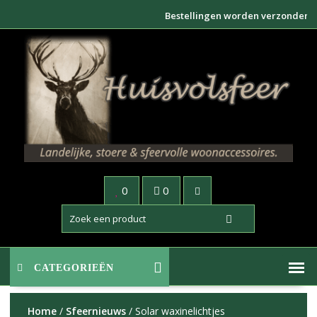
Doorgaan
Bestellingen worden verzonden bin
naar
inhoud
0
0
CATEGORIEËN
Home
/
Sfeernieuws
/ Solar waxinelichtjes