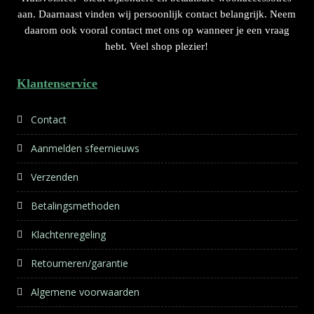
r
aan. Daarnaast vinden wij persoonlijk contact belangrijk. Neem
n
daarom ook vooral contact met ons op wanneer je een vraag
a
hebt. Veel shop plezier!
t
i
Klantenservice
v
e
:
Contact
Aanmelden sfeernieuws
Verzenden
Betalingsmethoden
Klachtenregeling
Retourneren/garantie
Algemene voorwaarden