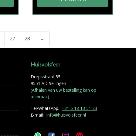
27
28
→
Huisvolsfeer
Dorpsstraat 55
9551 AD Sellingen
(Afhalen van uw bestelling kan op
afspraak)
Tel/WhatsApp.
+31 6 18 13 51 23
E-mail:
info@huisvolsfeer.nl