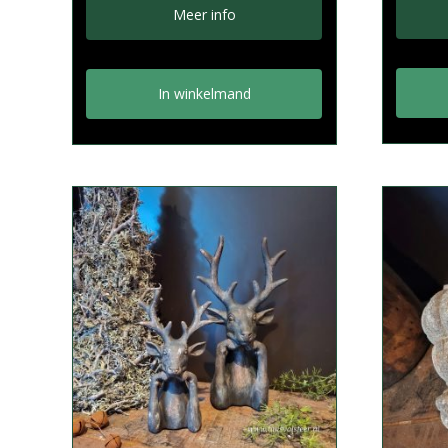
was:
is:
Meer info
€4,50.
€1,95.
In winkelmand