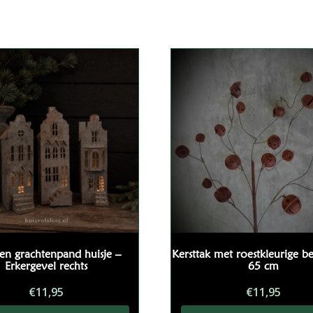
esorteerd
p
opulariteit
en grachtenpand huisje –
Kersttak met roestkleurige bel
Erkergevel rechts
65 cm
€
11,95
€
11,95