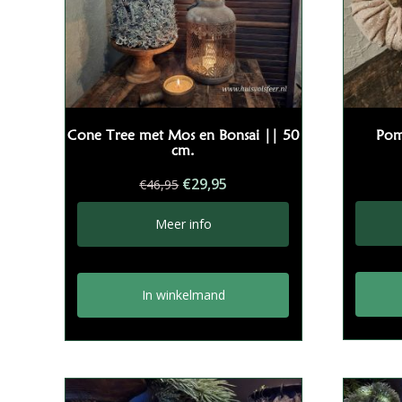
Cone Tree met Mos en Bonsai || 50
Pom
cm.
Oorspronkelijke
Huidige
€
29,95
€
46,95
prijs
prijs
was:
is:
Meer info
€46,95.
€29,95.
In winkelmand