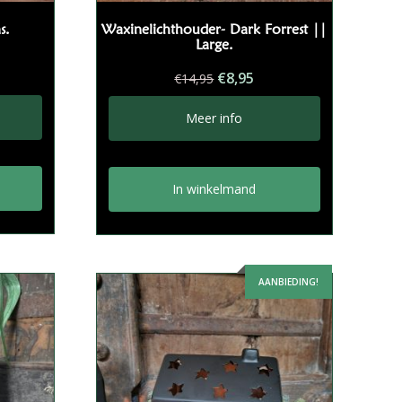
s.
Waxinelichthouder- Dark Forrest ||
Large.
Oorspronkelijke
Huidige
€
8,95
€
14,95
prijs
prijs
was:
is:
Meer info
€14,95.
€8,95.
In winkelmand
AANBIEDING!