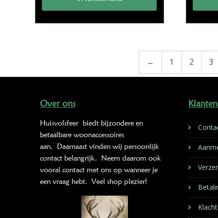
←
1
2
3
Over ons
Klanten
Huisvolsfeer
biedt bijzondere en
Conta
betaalbare woonaccessoires
aan. Daarnaast vinden wij persoonlijk
Aanme
contact belangrijk. Neem daarom ook
Verze
vooral contact met ons op wanneer je
een vraag hebt. Veel shop plezier!
Betal
Klacht