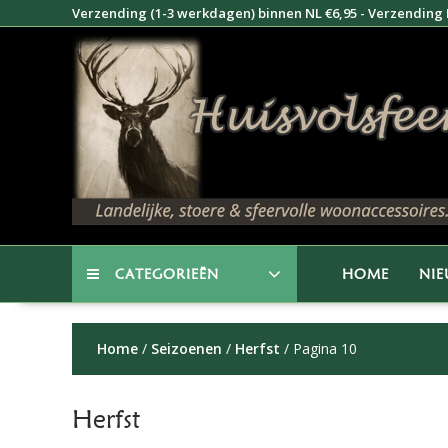
Doorgaan
Verzending (1-3 werkdagen) binnen NL €6,95 - Verzending B
naar
inhoud
CATEGORIEËN
HOME
NI
Home
/
Seizoenen
/
Herfst
/ Pagina 10
Herfst