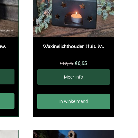
uw.
Waxinelichthouder Huis. M.
Oorspronkelijke
Huidige
€
6,95
€
12,95
prijs
prijs
was:
is:
Meer info
€12,95.
€6,95.
In winkelmand