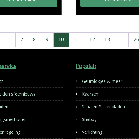
…
7
8
9
10
11
12
13
…
26
service
Populair
ct
Geurblokjes & meer
lden sfeernieuws
Kaarsen
nden
Schalen & dienbladen
ingsmethoden
Shabby
enregeling
Verlichting