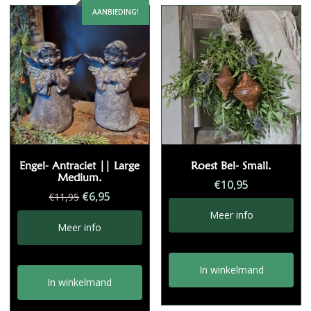
AANBIEDING!
Engel- Antraciet || Large
Roest Bel- Small.
Medium.
€
10,95
Oorspronkelijke
Huidige
€
6,95
€
11,95
prijs
prijs
Meer info
was:
is:
Meer info
€11,95.
€6,95.
In winkelmand
In winkelmand