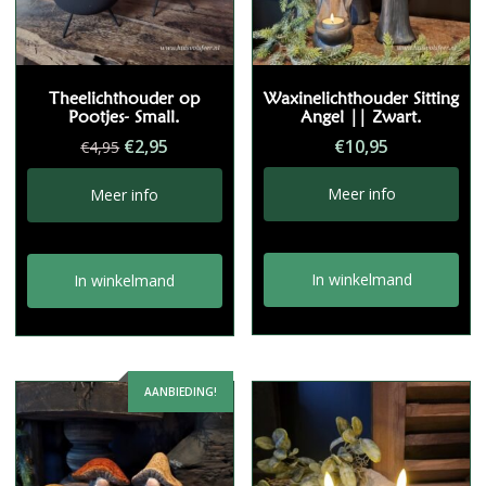
Theelichthouder op
Waxinelichthouder Sitting
Pootjes- Small.
Angel || Zwart.
Oorspronkelijke
Huidige
€
2,95
€
10,95
€
4,95
prijs
prijs
was:
is:
Meer info
Meer info
€4,95.
€2,95.
In winkelmand
In winkelmand
AANBIEDING!