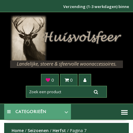
Doorgaan
Verzending (1-3 werkdagen) binnen NL €6,9
naar
inhoud
0
0
CATEGORIEËN
Home
/
Seizoenen
/
Herfst
/ Pagina 7