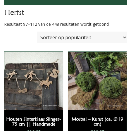
Herfst
Gesorteerd
Resultaat 97–112 van de 448 resultaten wordt getoond
op
populariteit
Houten Sinterklaas Slinger-
Mosbal – Kunst (ca. Ø 19
75 cm || Handmade
cm)