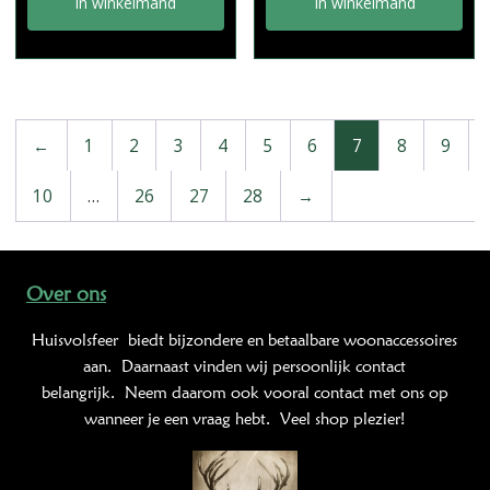
In winkelmand
In winkelmand
←
1
2
3
4
5
6
7
8
9
10
…
26
27
28
→
Over ons
Huisvolsfeer
biedt bijzondere en betaalbare woonaccessoires
aan. Daarnaast vinden wij persoonlijk contact
belangrijk. Neem daarom ook vooral contact met ons op
wanneer je een vraag hebt. Veel shop plezier!