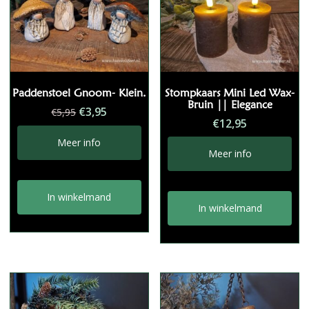
Paddenstoel Gnoom- Klein.
Stompkaars Mini Led Wax-
Bruin || Elegance
Oorspronkelijke
Huidige
€
3,95
€
5,95
€
12,95
prijs
prijs
was:
is:
Meer info
Meer info
€5,95.
€3,95.
In winkelmand
In winkelmand