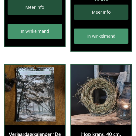
was:
is:
Meer info
Meer info
€15,80.
€14,99.
In winkelmand
In winkelmand
Verjaardagskalender ‘De
Hop krans. 40 cm.