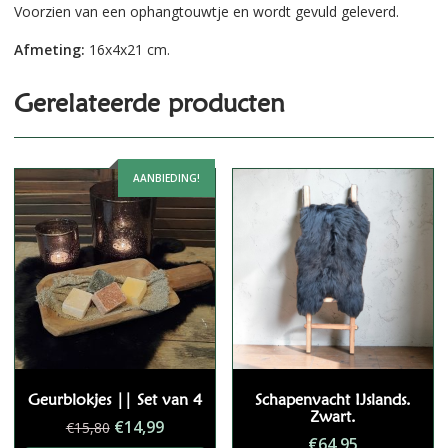
Voorzien van een ophangtouwtje en wordt gevuld geleverd.
Afmeting:
16x4x21 cm.
Gerelateerde producten
AANBIEDING!
Geurblokjes || Set van 4
Schapenvacht IJslands.
Zwart.
Oorspronkelijke
Huidige
€
14,99
€
15,80
€
64,95
prijs
prijs