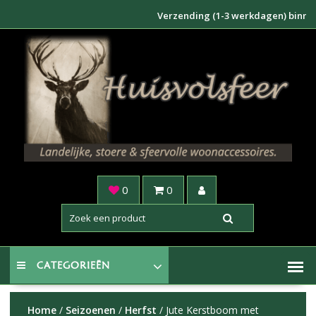
Doorgaan
Verzending (1-3 werkdagen) binnen NL 
naar
inhoud
0
0
CATEGORIEËN
Home
/
Seizoenen
/
Herfst
/ Jute Kerstboom met