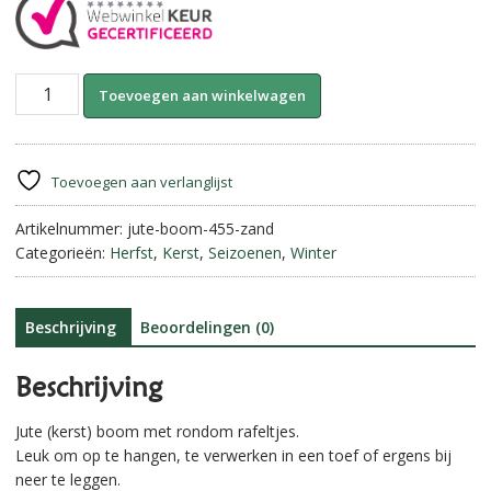
Jute
A
Toevoegen aan winkelwagen
Kerstboom
l
met
t
Rafeltjes
e
||
r
Toevoegen aan verlanglijst
Zand.
n
aantal
Artikelnummer:
jute-boom-455-zand
a
Categorieën:
Herfst
,
Kerst
,
Seizoenen
,
Winter
t
i
v
e
Beschrijving
Beoordelingen (0)
:
Beschrijving
Jute (kerst) boom met rondom rafeltjes.
Leuk om op te hangen, te verwerken in een toef of ergens bij
neer te leggen.